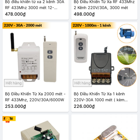
Bộ điều khiển từ xa 2 kênh 30A
Bộ Điều Khiển Từ Xa RF 433Mhz
RF 433Mhz 3000 mét 12-
2 Kênh 220V/30A, 3000 mét
48VDC
478.000₫
498.000₫
Hết hàng
Hết hàng
Bộ Điều Khiển Từ Xa 2000 mét -
Bộ Điều Khiển Từ Xa 1 kênh
RF 433Mhz, 220V/30A/6000W
220V-30A 1000 mét ( kèm
253.000₫
Remote RF 433Mhz )
226.000₫