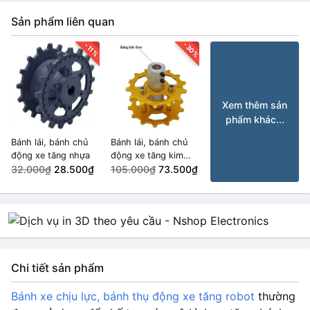
Sản phẩm liên quan
-30%
-11%
Xem thêm sản
phẩm khác...
Bánh lái, bánh chủ
Bánh lái, bánh chủ
động xe tăng nhựa
động xe tăng kim
32.000₫
28.500₫
loại Trục 6mm
105.000₫
73.500₫
Chi tiết sản phẩm
Bánh xe chịu lực, bánh thụ động xe tăng robot
thường