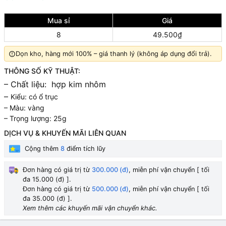
Mua sỉ
Giá
8
49.500₫
Dọn kho, hàng mới 100% – giá thanh lý (không áp dụng đổi trả).
THÔNG SỐ KỸ THUẬT:
– Chất liệu: hợp kim nhôm
–
Kiểu: có ổ trục
– Màu: vàng
– Trọng lượng: 25g
DỊCH VỤ & KHUYẾN MÃI LIÊN QUAN
Cộng thêm
8
điểm tích lũy
Đơn hàng có giá trị từ
300.000 (đ)
, miễn phí vận chuyển [ tối
đa 15.000 (đ) ].
Đơn hàng có giá trị từ
500.000 (đ)
, miễn phí vận chuyển [ tối
đa 35.000 (đ) ].
Xem thêm các khuyến mãi vận chuyển khác.