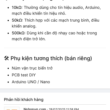
10kΩ:
Thường dùng cho tín hiệu audio, Arduino,
mạch điều khiển tín hiệu nhỏ.
50kΩ:
Thích hợp với các mạch trung bình, điều
khiển analog.
500kΩ:
Dùng khi cần độ nhạy cao hoặc trong
mạch điện trở lớn.
🛠️ Phụ kiện tương thích (bán riêng)
Núm vặn trục biến trở
PCB test DIY
Arduino UNO / Nano
Phản hồi khách hàng
Nshopvn.com
·
28/07/2025 11:58 PM