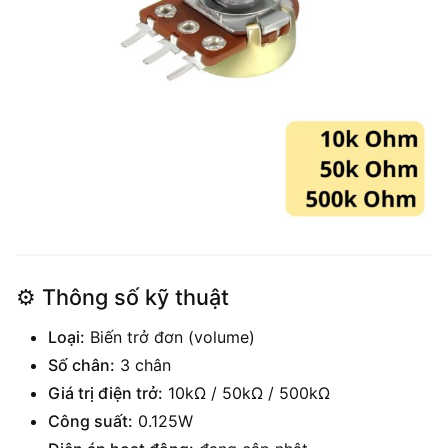
⚙️
Thông số kỹ thuật
Loại:
Biến trở đơn (volume)
Số chân:
3 chân
Giá trị điện trở:
10kΩ / 50kΩ / 500kΩ
Công suất:
0.125W