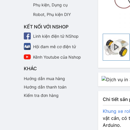
Phụ kiện, Dụng cụ
Robot, Phụ kiện DIY
KẾT NỐI VỚI NSHOP
Linh kiện điện tử NShop
Hội đam mê cơ điện tử
Kênh Youtube của Nshop
KHÁC
Hướng dẫn mua hàng
Hướng dẫn thanh toán
Kiểm tra đơn hàng
Chi tiết sả
Khung xe ro
vật cản, có 
Arduino.