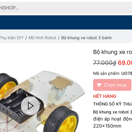
Phụ kiện DIY
Mô hình Robot
Bộ khung xe robot 3 bánh
Bộ khung xe r
77.000₫
69.0
Mã sản phẩm:
UO7
Chọn mua
HẾT HÀNG
THÔNG SỐ KỸ THU
Bộ khung xe robot 
điện áp hoạt độn
220×150mm