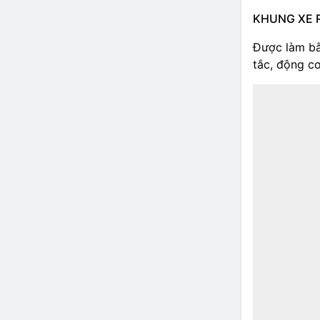
KHUNG XE 
Được làm bằ
tắc, động c