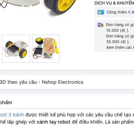
DỊCH VỤ & KHUYẾN
Cộng thêm
6
đ
Đơn hàng có gi
15.000 (đ) ].
Đơn hàng có gi
35.000 (đ) ].
Xem thêm các 
n phẩm
bot 3 bánh
được thiết kế phù hợp với các yêu cầu chế tạ
thể lắp ghép với
cánh tay robot
để điều khiển. Là sản phâ