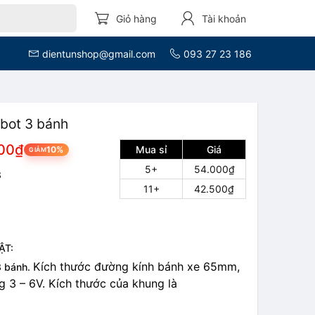
Giỏ hàng
Tài khoản
dientunshop@gmail.com
093 27 23 186
obot 3 bánh
00₫
Mua sỉ
Giá
10%
GIẢM
5+
54.000₫
8
11+
42.500₫
ẬT:
Kích thước đường kính bánh xe 65mm,
3 bánh.
g 3 – 6V. Kích thước của khung là