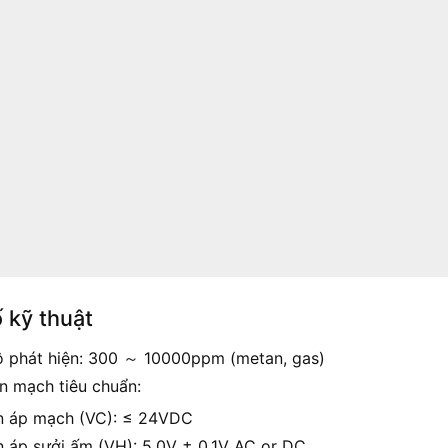
 kỹ thuật
 phát hiện: 300 ～ 10000ppm (metan, gas)
ện mạch tiêu chuẩn:
n áp mạch (VC): ≤ 24VDC
n áp sưởi ấm (VH): 5.0V ± 0.1V AC or DC