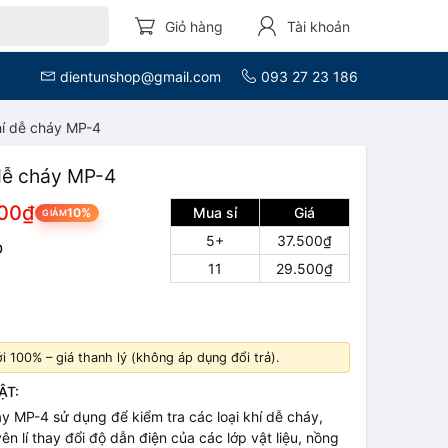
Giỏ hàng
Tài khoản
dientunshop@gmail.com
093 27 23 186
í dễ cháy MP-4
dễ cháy MP-4
500₫
Mua sỉ
Giá
10%
GIẢM
5+
37.500₫
D
11
29.500₫
 100% – giá thanh lý (không áp dụng đổi trả).
ẬT:
y MP-4 sử dụng để kiểm tra các loại khí dễ cháy,
n lí thay đổi độ dẫn điện của các lớp vật liệu, nồng