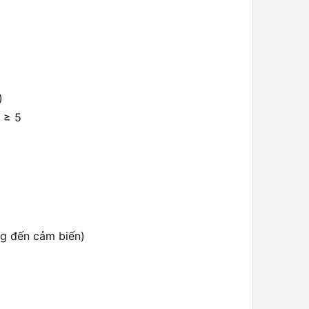
)
 ≥ 5
g đến cảm biến)