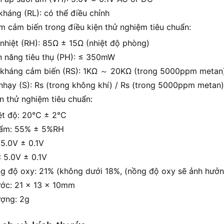
 kháng (RL): có thể điều chỉnh
m cảm biến trong điều kiện thử nghiệm tiêu chuẩn:
 nhiệt (RH): 85Ω ± 15Ω (nhiệt độ phòng)
n năng tiêu thụ (PH): ≤ 350mW
 kháng cảm biến (RS): 1KΩ ～ 20KΩ (trong 5000ppm metan
nhạy (S): Rs (trong không khí) / Rs (trong 5000ppm metan)
n thử nghiệm tiêu chuẩn:
ệt độ: 20℃ ± 2℃
ẩm: 55% ± 5%RH
 5.0V ± 0.1V
: 5.0V ± 0.1V
g độ oxy: 21% (không dưới 18%, (nồng độ oxy sẽ ảnh hưởn
ước: 21 x 13 x 10mm
ượng: 2g