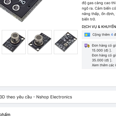
độ gas càng cao thì 
ngõ ra. Cảm biến có
năng thấp, ổn định,
biến trở.
DỊCH VỤ & KHUYẾN
Cộng thêm
4
đ
Đơn hàng có gi
15.000 (đ) ].
Đơn hàng có gi
35.000 (đ) ].
Xem thêm các 
n phẩm