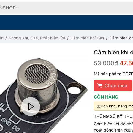
ến
Không khí, Gas, Phát hiện lửa
Cảm biến khí Gas
Cảm biến kh
Cảm biến khí 
53.000₫
47.
Mã sản phẩm:
OD7
Chọn mua
CÒN HÀNG
Dọn kho, hàng mới
THÔNG SỐ KỸ THU
Cảm biến khí dễ chá
hoạt động trên nguyê