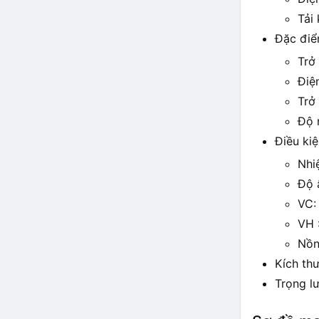
Tải
Đặc điể
Trở
Điệ
Trở
Độ 
Điều kiệ
Nhi
Độ 
VC:
VH 
Nồn
Kích th
Trọng l