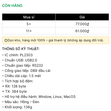
CÒN HÀNG
Mua sỉ
Giá
5+
77.000₫
11+
61.000₫
Dọn kho, hàng mới 100% – giá thanh lý (không áp dụng đổi trả).
THÔNG SỐ KỸ THUẬT:
– IC chính: PL2303
– Chuẩn USB: USB2.0
– Chuẩn giao tiếp: RS232
– Cổng giao tiếp: DB9 đầu cái
– Chiều dài cáp: 1.5 mét
– Tích hợp bộ đệm:
+ RX: 128 byte
+ TX: 384 byte
– Hỗ trợ hệ điều hành: Window, Linux, MacOS
– Màu sắc: Hồng – Đen
– Khối lượng: 136g