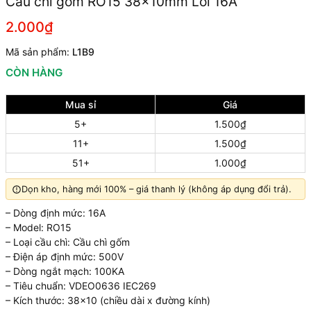
Cầu chì gốm RO15 38x10mm Lõi 16A
2.000₫
Mã sản phẩm:
L1B9
CÒN HÀNG
Mua sỉ
Giá
5+
1.500₫
11+
1.500₫
51+
1.000₫
Dọn kho, hàng mới 100% – giá thanh lý (không áp dụng đổi trả).
– Dòng định mức: 16A
– Model: RO15
– Loại cầu chì: Cầu chì gốm
– Điện áp định mức: 500V
– Dòng ngắt mạch: 100KA
– Tiêu chuẩn: VDEO0636 IEC269
– Kích thước: 38×10 (chiều dài x đường kính)