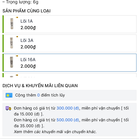
– Trọng lượng: 6g
SẢN PHẨM CÙNG LOẠI
Lõi 1A
2.000₫
Lõi 3A
2.000₫
Lõi 16A
2.000₫
Lõi 20A
2.000₫
DỊCH VỤ & KHUYẾN MÃI LIÊN QUAN
Cộng thêm
0
điểm tích lũy
Lõi 2A
HẾT HÀNG
2.000₫
Đơn hàng có giá trị từ
300.000 (đ)
, miễn phí vận chuyển [ tối
đa 15.000 (đ) ].
Lõi 6A
HẾT HÀNG
Đơn hàng có giá trị từ
500.000 (đ)
, miễn phí vận chuyển [ tối
2.000₫
đa 35.000 (đ) ].
Xem thêm các khuyến mãi vận chuyển khác.
Lõi 10A
HẾT HÀNG