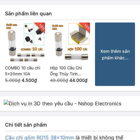
2.000₫
Sản phẩm liên quan
Lõi 32A
HẾT HÀNG
2.000₫
-10%
-10%
Xem thêm sản
phẩm khác...
COMBO 10 cầu chì
Hộp 100 Cầu Chì
5x20mm 10A
Ống Thủy Tinh
5.000₫
4.500₫
5x20mm 10A
49.000₫
44.000₫
Chi tiết sản phẩm
Cầu chì gốm RO15 38x10mm
là thiết bị không thể