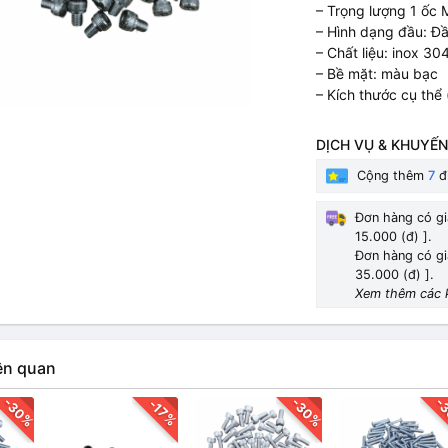
– Trọng lượng 1 ốc
– Hình dạng đầu: Đầ
– Chất liệu: inox 30
– Bề mặt: màu bạc
– Kích thước cụ thể 
DỊCH VỤ & KHUYẾN
Cộng thêm
7
đi
Đơn hàng có gi
15.000 (đ) ].
Đơn hàng có gi
35.000 (đ) ].
Xem thêm các 
ên quan
-30%
-30%
-
-17%