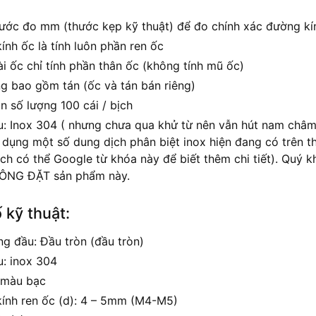
ước đo mm (thước kẹp kỹ thuật) để đo chính xác đường kí
nh ốc là tính luôn phần ren ốc
i ốc chỉ tính phần thân ốc (không tính mũ ốc)
g bao gồm tán (ốc và tán bán riêng)
n số lượng 100 cái / bịch
ệu: Inox 304 ( nhưng chưa qua khử từ nên vẫn hút nam châm
 dụng một số dung dịch phân biệt inox hiện đang có trên t
ch có thể Google từ khóa này để biết thêm chi tiết). Qu
ÔNG ĐẶT sản phẩm này.
 kỹ thuật:
ng đầu: Đầu tròn (đầu tròn)
u: inox 304
 màu bạc
ính ren ốc (d): 4 – 5mm (M4-M5)