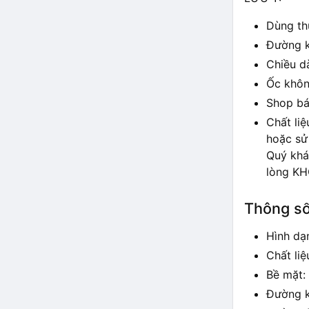
Dùng th
Đường kí
Chiều dà
Ốc khôn
Shop bá
Chất li
hoặc sử
Quý khá
lòng KH
Thông số
Hình dạ
Chất liệ
Bề mặt:
Đường k