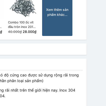
Xem thêm sản
phẩm khác...
Combo 100 ốc vít
đầu tròn inox 201
0₫
M3x20
40.000₫
28.000₫
ó độ cứng cao được sử dụng rộng rãi trong
phần phân loại sản phẩm)
g rãi nhất trên thế giới hiện nay. Inox 304
04.