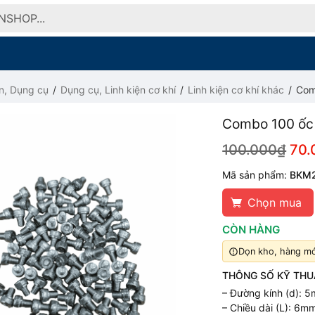
n, Dụng cụ
Dụng cụ, Linh kiện cơ khí
Linh kiện cơ khí khác
Com
Combo 100 ốc 
100.000₫
70.
Mã sản phẩm:
BKM
Chọn mua
CÒN HÀNG
Dọn kho, hàng mới
THÔNG SỐ KỸ THU
– Đường kính (d): 
– Chiều dài (L): 6m