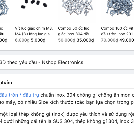
ục
Vít lục giác chìm M3,
Combo 50 ốc lục
Combo 100 ốc vít
đầu
M4 (Bu lông lục giác
giác inox 304 đầu
đầu tròn inox 201
00₫
chìm) M3x4 (10 ốc)
6.000₫
5.000₫
tròn M4x10
50.000₫
35.000₫
M4x20
70.000₫
49.00
n phẩm
đầu tròn / đầu trụ
chuẩn inox 304 chống gỉ chống ăn mòn c
ạo máy, có nhiều Size kích thước (các bạn lựa chọn trong 
một loại thép không gỉ (inox) được yêu thích và sử dụng rộn
 dưới những cái tên là SUS 304, thép không gỉ 304, inox 3