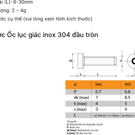
ài (L): 6-30mm
ượng: 2 – 4g
ớc cụ thể (vui lòng xem hình kích thước)
ớc Ốc lục giác inox 304 đầu tròn