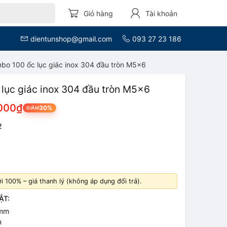
Giỏ hàng
Tài khoản
dientunshop@gmail.com
093 27 23 186
bo 100 ốc lục giác inox 304 đầu tròn M5x6
lục giác inox 304 đầu tròn M5x6
000₫
30%
GIẢM
2
 100% – giá thanh lý (không áp dụng đổi trả).
ẬT:
5mm
m