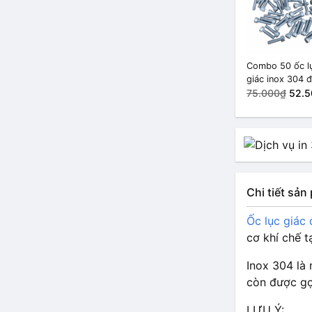
Combo 50 ốc l
giác inox 304 
tròn M5x20
75.000₫
52.5
Chi tiết sả
Ốc lục giác 
cơ khí chế t
Inox 304 là 
còn được gọi
LƯU Ý: