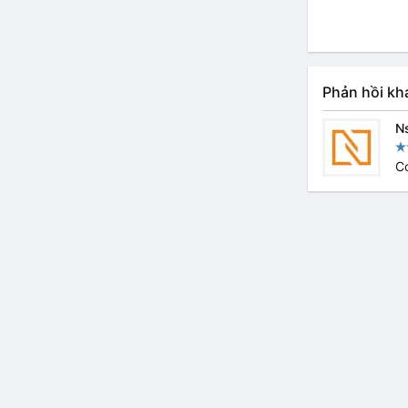
Phản hồi kh
N
Co
Bảo hành
Đổi trả
Bảo mật
Điều khoản