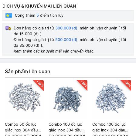
DỊCH VỤ & KHUYẾN MÃI LIÊN QUAN
Cộng thêm
5
điểm tích lũy
Đơn hàng có giá trị từ
300.000 (đ)
, miễn phí vận chuyển [ tối
đa 15.000 (đ) ].
Đơn hàng có giá trị từ
500.000 (đ)
, miễn phí vận chuyển [ tối
đa 35.000 (đ) ].
Xem thêm các khuyến mãi vận chuyển khác.
Sản phẩm liên quan
-30%
-30%
-30%
Combo 50 ốc lục
Combo 100 ốc lục
Combo 100 ốc lục
giác inox 304 đầu
giác inox 304 đầu
giác inox 304 đầu
tròn M4x10
tròn M3x20
tròn M3x10