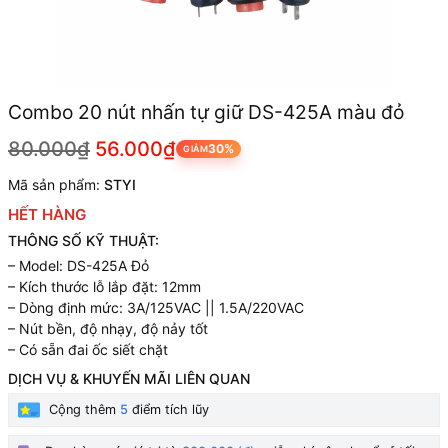
Combo 20 nút nhấn tự giữ DS-425A màu đỏ
80.000₫
56.000₫
30%
GIẢM
Mã sản phẩm:
STYI
HẾT HÀNG
THÔNG SỐ KỸ THUẬT:
– Model: DS-425A Đỏ
– Kích thước lỗ lắp đặt: 12mm
– Dòng định mức: 3A/125VAC || 1.5A/220VAC
– Nút bền, độ nhạy, độ nảy tốt
– Có sẵn đai ốc siết chặt
DỊCH VỤ & KHUYẾN MÃI LIÊN QUAN
Cộng thêm
5
điểm tích lũy