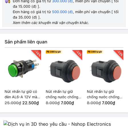
Đơn hàng có giá trị từ
300.000 (đ)
, miễn phí vận chuyển [ tối
đa 15.000 (đ) ].
Đơn hàng có giá trị từ
500.000 (đ)
, miễn phí vận chuyển [ tối
đa 35.000 (đ) ].
Xem thêm các khuyến mãi vận chuyển khác.
Sản phẩm liên quan
-10%
-12%
-12%
Nút nhấn tự giữ có
Nút nhấn tự giữ
Nút nhấn tự giữ
đèn AL6-A 12V màu
chống nước chống
chống nước chống
Xanh Lá
25.000₫
22.500₫
bụi 14mm PB-1405
8.000₫
7.000₫
bụi 14mm PB-1405
8.000₫
7.000₫
màu Đỏ
màu Đỏ