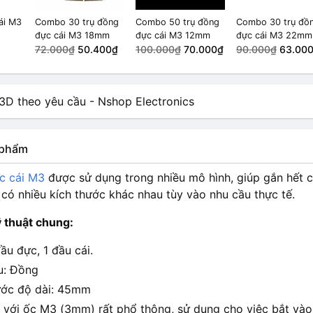
ái M3
Combo 30 trụ đồng
Combo 50 trụ đồng
Combo 30 trụ đồ
đực cái M3 18mm
đực cái M3 12mm
đực cái M3 22mm
72.000₫
50.400₫
100.000₫
70.000₫
90.000₫
63.00
n phẩm
c cái M3
được sử dụng trong nhiều mô hình, giúp gắn hết c
 có nhiều kích thước khác nhau tùy vào nhu cầu thực tế.
 thuật chung:
đầu đực, 1 đầu cái.
ệu: Đồng
ước độ dài: 45mm
 với ốc M3 (3mm) rất phổ thông, sử dụng cho việc bắt vào