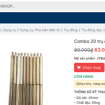
n, Dụng cụ
Dụng cụ, Phụ kiện điện tử
Trụ đồng
Trụ đồng đực c
Combo 20 trụ
90.000₫
63.
Mã sản phẩm:
JT6
Chọn mua
CÒN HÀNG
Dọn kho, hàng mới
THÔNG SỐ KỸ THU
– Độ dài: 45mm
– Chất liệu: Đồng