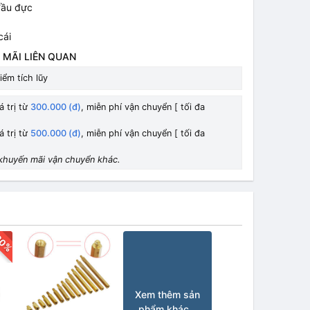
 đầu đực
cái
 MÃI LIÊN QUAN
iểm tích lũy
á trị từ
300.000 (đ)
, miễn phí vận chuyển [ tối đa
á trị từ
500.000 (đ)
, miễn phí vận chuyển [ tối đa
khuyến mãi vận chuyển khác.
30%
Xem thêm sản
phẩm khác...