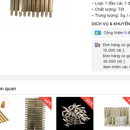
– Loại: 1 đầu cái, 1
– Chất lượng: Tốt
– Trọng lượng: 5g / 
DỊCH VỤ & KHUYẾN
Cộng thêm
6
đ
Đơn hàng có gi
15.000 (đ) ].
Đơn hàng có gi
35.000 (đ) ].
Xem thêm các 
ên quan
-30%
-30%
-