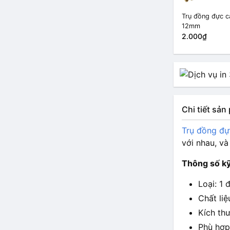
Trụ đồng đực c
12mm
2.000₫
Chi tiết sả
Trụ đồng đự
với nhau, và
Thông số kỹ
Loại: 1 
Chất li
Kích th
Phù hợp