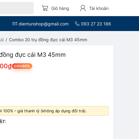
Giỏ hàng
Tài khoản
dientunshop@gmail.com
093 27 23 186
ái
Combo 20 trụ đồng đực cái M3 45mm
 đồng đực cái M3 45mm
000₫
30%
GIẢM
U
 100% – giá thanh lý (không áp dụng đổi trả).
ẬT: