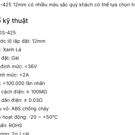
-425 12mm có nhiều màu sắc quý khách có thể lựa chọn tr
 kỹ thuật
DS-425
ước lỗ lắp đặt: 12mm
: Xanh Lá
 đặt: Gài
 định mức: <36V
nh mức: <2A
ọ: >100.000 lần nhấn
ở cách điện: ≥ 100MΩ
ở dẫn điện: ≤ 0.03Ω
ệu vỏ: ABS chống cháy
ộ hoạt động:
-20 ~ +50℃
uẩn: ROHS
ợng: 2g / cái