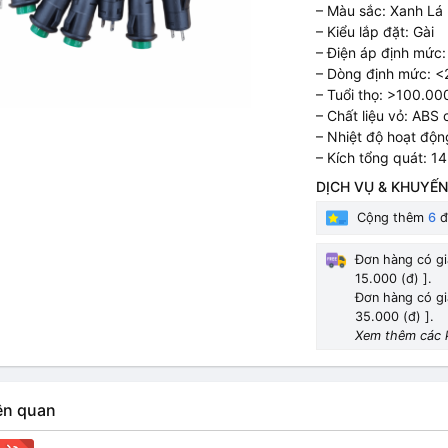
– Màu sắc: Xanh Lá
– Kiểu lắp đặt: Gài
– Điện áp định mức
– Dòng định mức: <
– Tuổi thọ: >100.00
– Chất liệu vỏ: ABS
– Nhiệt độ hoạt độ
– Kích tổng quát: 1
DỊCH VỤ & KHUYẾN
Cộng thêm
6
đ
Đơn hàng có gi
15.000 (đ) ].
Đơn hàng có gi
35.000 (đ) ].
Xem thêm các 
ên quan