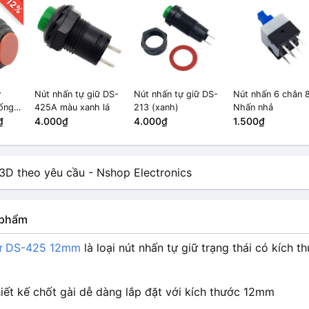
-12%
ữ
Nút nhấn tự giữ DS-
Nút nhấn tự giữ DS-
Nút nhấn 6 chân 
ống
425A màu xanh lá
213 (xanh)
Nhấn nhả
405
₫
4.000₫
4.000₫
1.500₫
n phẩm
iữ DS-425 12mm
là loại nút nhấn tự giữ trạng thái có kích
iết kế chốt gài dễ dàng lắp đặt với kích thước 12mm