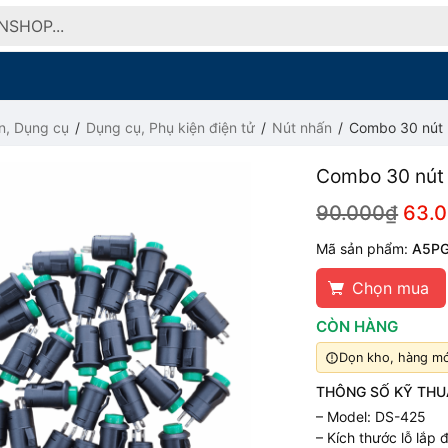
n, Dụng cụ
Dụng cụ, Phụ kiện điện tử
Nút nhấn
Combo 30 nút 
Combo 30 nút
90.000₫
63.
Mã sản phẩm:
A5P
Chọn mua
CÒN HÀNG
Dọn kho, hàng mới
THÔNG SỐ KỸ THU
– Model: DS-425
– Kích thước lỗ lắp