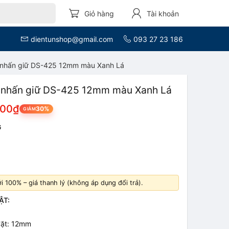
Giỏ hàng
Tài khoản
dientunshop@gmail.com
093 27 23 186
nhấn giữ DS-425 12mm màu Xanh Lá
 nhấn giữ DS-425 12mm màu Xanh Lá
000₫
30%
GIẢM
G
 100% – giá thanh lý (không áp dụng đổi trả).
ẬT:
 đặt: 12mm