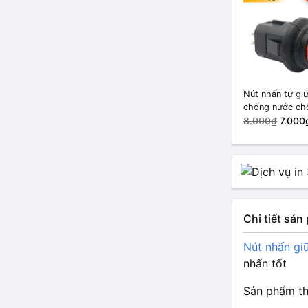
Nút nhấn tự gi
chống nước ch
bụi 14mm PB-1
8.000₫
7.000
màu Đỏ
Chi tiết sả
Nút nhấn g
nhấn tốt
Sản phẩm th