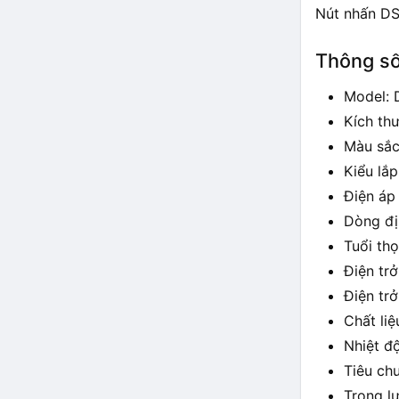
Nút nhấn DS
Thông số
Model: 
Kích th
Màu sắc
Kiểu lắp
Điện áp
Dòng đị
Tuổi th
Điện tr
Điện tr
Chất li
Nhiệt đ
Tiêu ch
Trọng lư