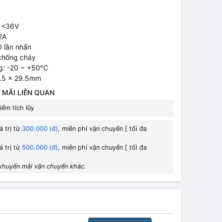
: <36V
2A
0 lần nhấn
 chống cháy
ng: -20 ~ +50℃
4.5 x 29.5mm
 MÃI LIÊN QUAN
iểm tích lũy
á trị từ
300.000 (đ)
, miễn phí vận chuyển [ tối đa
á trị từ
500.000 (đ)
, miễn phí vận chuyển [ tối đa
khuyến mãi vận chuyển khác.