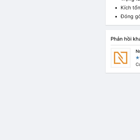
Kích tổ
Đóng gói
Phản hồi kh
N
C
Bảo hành
Đổi trả
Bảo mật
Điều khoản