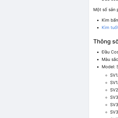
Một số sản
Kìm bấ
Kìm tuố
Thông số
Đầu Cos
Màu sắc
Model: 
SV1
SV1
SV2
SV3
SV3
SV3