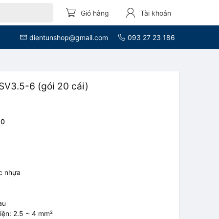
Giỏ hàng
Tài khoản
dientunshop@gmail.com
093 27 23 186
SV3.5-6 (gói 20 cái)
20
c nhựa
au
iện: 2.5 ~ 4 mm²