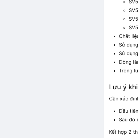
SV5
SV5
SV5
SV5
Chất liệ
Sử dụng
Sử dụng
Dòng là
Trọng l
Lưu ý kh
Cần xác địn
Đầu tiê
Sau đó 
Kết hợp 2 t