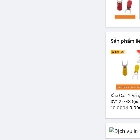
Sản phẩm li
Đầu Cos Y Vàn
SV1.25-4S (gói
cái)
10.000₫
9.00