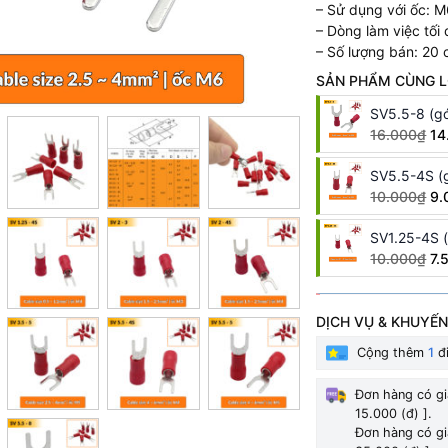
– Sử dụng với ốc: 
– Dòng làm việc tối
– Số lượng bán: 20 
SẢN PHẨM CÙNG L
SV5.5-8 (gó
16.000₫
14
SV5.5-4S (g
10.000₫
9.
SV1.25-4S (
10.000₫
7.
SV3.5-6 (gó
DỊCH VỤ & KHUYẾN
cái)
10.000₫
Cộng thêm
1
đi
SV2-4S (gó
Đơn hàng có gi
cái)
15.000 (đ) ].
10.000₫
Đơn hàng có gi