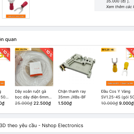
35.000 (đ) ].
SV1.25-3 (g
Xem thêm các 
50 cái)
10.000₫
ên quan
-10%
-10%
-
g
Dây xoắn ruột gà
Chặn thanh ray
Đầu Cos Y Vàng
 50
bọc dây điện 6mm
35mm JXBs-BF
SV1.25-4S (gói 5
0₫
màu trắng (15m)
25.000₫
22.500₫
1.500₫
cái)
10.000₫
9.000₫