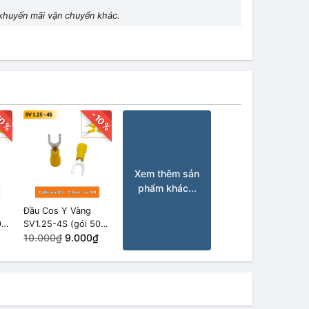
ói
HẾT HÀNG
khuyến mãi vận chuyển khác.
10%
-10%
Xem thêm sản
phẩm khác...
Đầu Cos Y Vàng
0
SV1.25-4S (gói 50
cái)
10.000₫
9.000₫