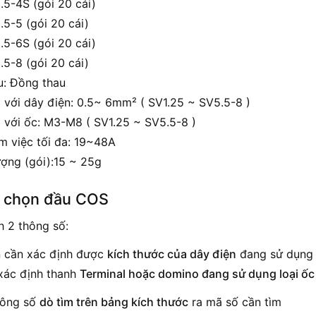
.5-4S (gói 20 cái)
.5-5 (gói 20 cái)
.5-6S (gói 20 cái)
.5-8 (gói 20 cái)
u: Đồng thau
 với dây điện: 0.5~ 6mm² ( SV1.25 ~ SV5.5-8 )
 với ốc: M3-M8 ( SV1.25 ~ SV5.5-8 )
m việc tối đa: 19~48A
ượng (gói):15 ~ 25g
i chọn đầu COS
h 2 thông số:
n cần xác định được
kích thước của dây điện
đang sử dụng
xác định thanh
Terminal hoặc domino đang sử dụng loại ốc
hông số
dò tìm trên bảng kích thước
ra mã số cần tìm