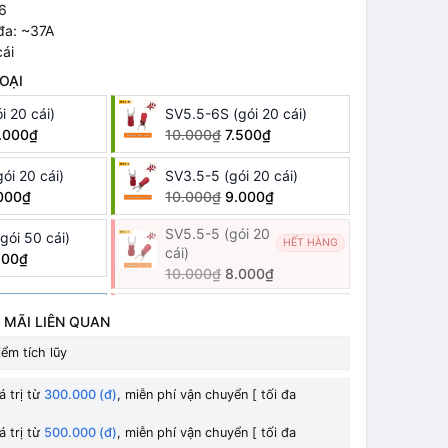
M6
 đa: ~37A
cái
OẠI
i 20 cái)
SV5.5-6S (gói 20 cái)
.000₫
10.000₫
7.500₫
ói 20 cái)
SV3.5-5 (gói 20 cái)
000₫
10.000₫
9.000₫
SV5.5-5 (gói 20
gói 50 cái)
HẾT HÀNG
cái)
500₫
10.000₫
8.000₫
i 20
SV3.5-4 (gói 20
HẾT HÀNG
HẾT HÀNG
 MÃI LIÊN QUAN
cái)
10.000₫
7.500₫
ểm tích lũy
i 50
SV2-3 (gói 50
HẾT HÀNG
HẾT HÀNG
á trị từ
300.000 (đ)
, miễn phí vận chuyển [ tối đa
cái)
10.000₫
á trị từ
500.000 (đ)
, miễn phí vận chuyển [ tối đa