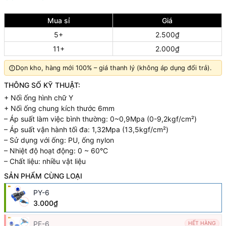
Mua sỉ
Giá
5+
2.500₫
11+
2.000₫
Dọn kho, hàng mới 100% – giá thanh lý (không áp dụng đổi trả).
THÔNG SỐ KỸ THUẬT:
+ Nối ống hình chữ Y
+ Nối ống chung kích thước 6mm
– Áp suất làm việc bình thường: 0~0,9Mpa (0-9,2kgf/cm²)
– Áp suất vận hành tối đa: 1,32Mpa (13,5kgf/cm²)
– Sử dụng với ống: PU, ống nylon
– Nhiệt độ hoạt động: 0 ~ 60°C
– Chất liệu: nhiều vật liệu
SẢN PHẨM CÙNG LOẠI
PY-6
3.000₫
PE-6
HẾT HÀNG