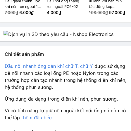
Đầu giảm thanh, lọc
Đầu nối ống thẳng
Xi lanh khí nén mini
khí nén ren ngoài 1/4
ren ngoài PC6-02
tác động kép
inch
7.000₫
6.000₫
4.000₫
MAL16x150
108.000₫
97.000₫
Chi tiết sản phẩm
Đầu nối nhanh ống dẫn khí chữ T, chữ Y
được sử dụng
để nối nhanh các loại ống PE hoặc Nylon trong các
trường hợp cần tạo nhánh trong hệ thống điện khí nén,
hệ thống phun sương.
Ứng dụng đa dạng trong điện khí nén, phun sương.
Vì có tính năng tự giữ nên ngoài kết nối ống nó còn có
thể lắp
thêm đầu béc .