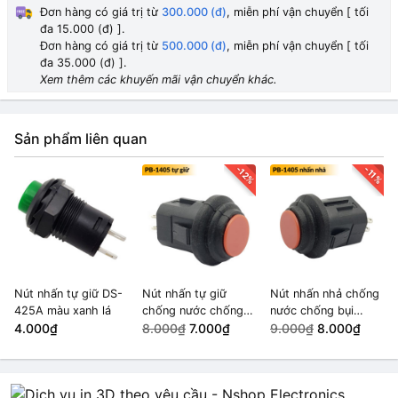
Đơn hàng có giá trị từ
300.000 (đ)
, miễn phí vận chuyển [ tối
đa 15.000 (đ) ].
Đơn hàng có giá trị từ
500.000 (đ)
, miễn phí vận chuyển [ tối
đa 35.000 (đ) ].
Xem thêm các khuyến mãi vận chuyển khác.
Sản phẩm liên quan
-12%
-11%
Nút nhấn tự giữ DS-
Nút nhấn tự giữ
Nút nhấn nhả chống
425A màu xanh lá
chống nước chống
nước chống bụi
4.000₫
bụi 14mm PB-1405
8.000₫
7.000₫
14mm PB-1405 màu
9.000₫
8.000₫
màu Đỏ
Đỏ