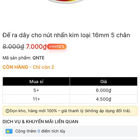
Đế ra dây cho nút nhấn kim loại 16mm 5 chân
8.000₫
7.000₫
12%
GIẢM
Mã sản phẩm:
QNTE
CÒN HÀNG
- Chỉ còn 2
Mua sỉ
Giá
5+
6.000₫
11+
4.500₫
Dọn kho, hàng mới 100% – giá thanh lý (không áp dụng đổi trả).
DỊCH VỤ & KHUYẾN MÃI LIÊN QUAN
Cộng thêm
0
điểm tích lũy