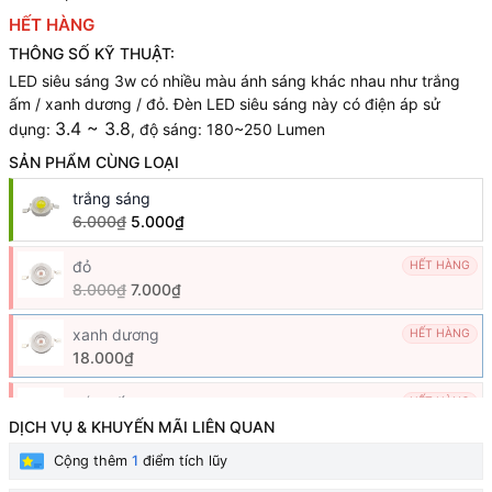
HẾT HÀNG
THÔNG SỐ KỸ THUẬT:
LED siêu sáng 3w có nhiều màu ánh sáng khác nhau như trắng
ấm / xanh dương / đỏ. Đèn LED siêu sáng này có điện áp sử
3.4 ~ 3.8
dụng:
, độ sáng: 180~250 Lumen
SẢN PHẨM CÙNG LOẠI
trắng sáng
6.000₫
5.000₫
đỏ
HẾT HÀNG
8.000₫
7.000₫
xanh dương
HẾT HÀNG
18.000₫
trắng ấm
HẾT HÀNG
6.000₫
5.000₫
DỊCH VỤ & KHUYẾN MÃI LIÊN QUAN
Cộng thêm
1
điểm tích lũy