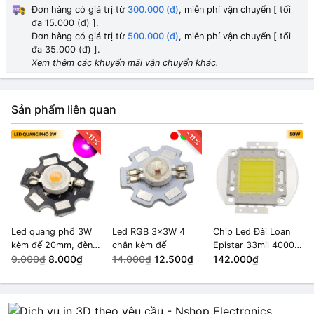
Đơn hàng có giá trị từ
300.000 (đ)
, miễn phí vận chuyển [ tối
đa 15.000 (đ) ].
Đơn hàng có giá trị từ
500.000 (đ)
, miễn phí vận chuyển [ tối
đa 35.000 (đ) ].
Xem thêm các khuyến mãi vận chuyển khác.
Sản phẩm liên quan
-11%
-11%
Led quang phổ 3W
Led RGB 3x3W 4
Chip Led Đài Loan
kèm đế 20mm, đèn
chân kèm đế
Epistar 33mil 4000-
led trồng cây quang
9.000₫
8.000₫
14.000₫
12.500₫
4500K 50W
142.000₫
phổ