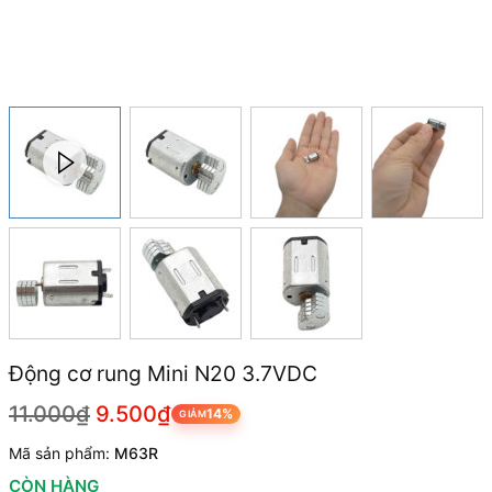
Động cơ rung Mini N20 3.7VDC
11.000₫
9.500₫
14%
GIẢM
Mã sản phẩm:
M63R
CÒN HÀNG