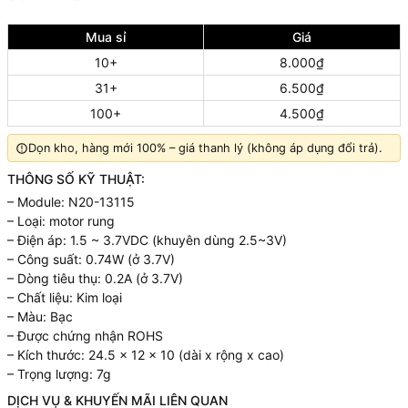
Mua sỉ
Giá
10+
8.000₫
31+
6.500₫
100+
4.500₫
Dọn kho, hàng mới 100% – giá thanh lý (không áp dụng đổi trả).
THÔNG SỐ KỸ THUẬT:
– Module: N20-13115
– Loại: motor rung
– Điện áp: 1.5 ~ 3.7VDC (khuyên dùng 2.5~3V)
– Công suất: 0.74W (ở 3.7V)
– Dòng tiêu thụ: 0.2A (ở 3.7V)
– Chất liệu: Kim loại
– Màu: Bạc
– Được chứng nhận ROHS
– Kích thước: 24.5 x 12 x 10 (dài x rộng x cao)
– Trọng lượng: 7g
DỊCH VỤ & KHUYẾN MÃI LIÊN QUAN