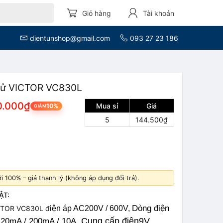
Giỏ hàng
Tài khoản
dientunshop@gmail.com
093 27 23 186
 tử VICTOR VC830L
0.000₫
Mua sỉ
Giá
10%
GIẢM
5
144.500₫
 100% – giá thanh lý (không áp dụng đổi trả).
ẬT:
Dòng điện
ICTOR VC830L đ
iện áp AC
200V / 600V,
Cung cấp điện
9V
 20mA / 200mA / 10A,