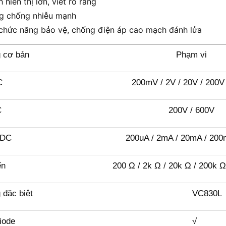
 hiển thị lớn, viết rõ ràng
g chống nhiễu mạnh
chức năng bảo vệ, chống điện áp cao mạch đánh lửa
 cơ bản
Phạm vi
C
200mV / 2V / 20V / 200V
C
200V / 600V
 DC
200uA / 2mA / 20mA / 200
ến
200 Ω / 2k Ω / 20k Ω / 200k Ω 
 đặc biệt
VC830L
iode
√