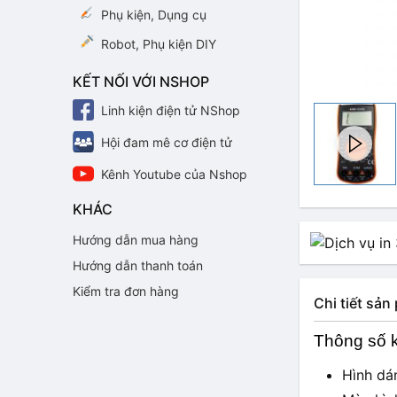
Phụ kiện, Dụng cụ
Robot, Phụ kiện DIY
KẾT NỐI VỚI NSHOP
Linh kiện điện tử NShop
Hội đam mê cơ điện tử
Kênh Youtube của Nshop
KHÁC
Hướng dẫn mua hàng
Hướng dẫn thanh toán
Kiểm tra đơn hàng
Chi tiết sả
Thông số k
Hình dá