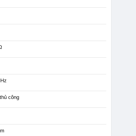
Ω
 Hz
thủ công
mm