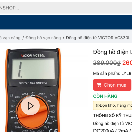
ồ vạn năng
Đồng hồ vạn năng
Đồng hồ điện tử VICTOR VC830L
Đồng hồ điện
289.000₫
26
Mã sản phẩm:
LYL8
Chọn mua
CÒN HÀNG
Dọn kho, hàng mới
THÔNG SỐ KỸ THU
Đồng hồ điện tử V
DC
200uA / 2mA /