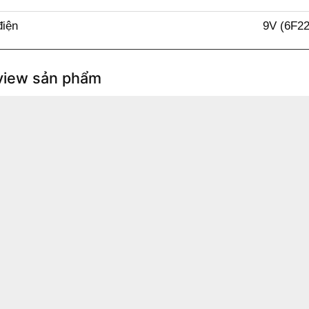
điện
9V (6F22
view sản phẩm