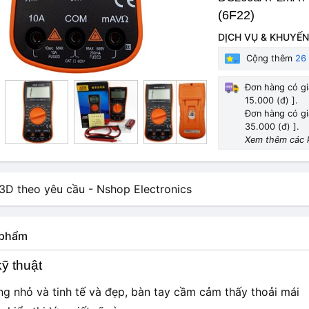
(6F22)
DỊCH VỤ & KHUYẾN
Cộng thêm
26
Đơn hàng có gi
15.000 (đ) ].
Đơn hàng có gi
35.000 (đ) ].
Xem thêm các 
n phẩm
ỹ thuật
ng nhỏ và tinh tế và đẹp, bàn tay cầm cảm thấy thoải mái