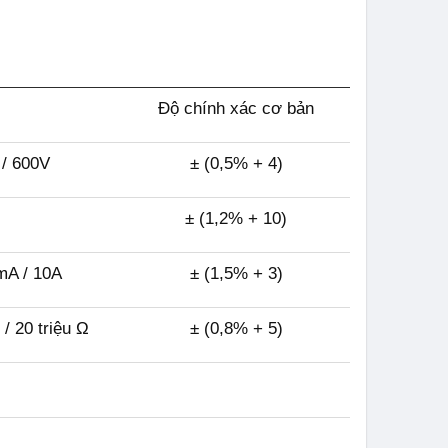
Độ chính xác cơ bản
 / 600V
± (0,5% + 4)
± (1,2% + 10)
mA / 10A
± (1,5% + 3)
/ 20 triệu Ω
± (0,8% + 5)