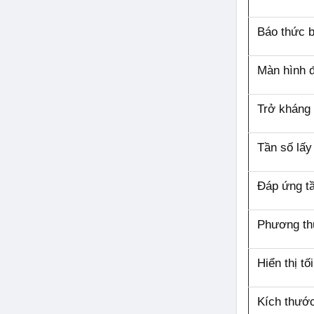
Báo thức b
Màn hình đ
Trở kháng
Tần số lấ
Đáp ứng t
Phương th
Hiển thị tố
Kích thướ