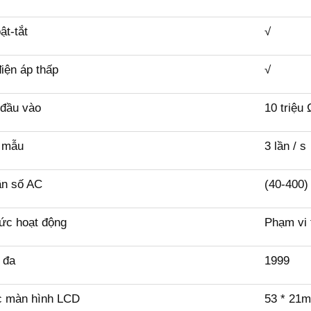
ật-tắt
√
iện áp thấp
√
 đầu vào
10 triệu 
y mẫu
3 lần / s
ần số AC
(40-400)
ức hoạt động
Phạm vi 
i đa
1999
c màn hình LCD
53 * 21