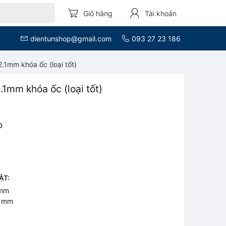
Giỏ hàng
Tài khoản
dientunshop@gmail.com
093 27 23 186
.1mm khóa ốc (loại tốt)
1mm khóa ốc (loại tốt)
D
ẬT:
5mm
.1mm