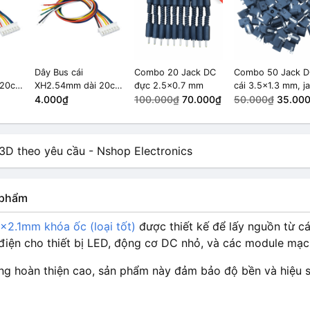
Dây Bus cái
Combo 20 Jack DC
Combo 50 Jack 
 20cm
XH2.54mm dài 20cm
đực 2.5x0.7 mm
cái 3.5x1.3 mm, j
7 Pin
4.000₫
100.000₫
70.000₫
cắm nguồn DC-0
50.000₫
35.00
n phẩm
×2.1mm khóa ốc (loại tốt)
được thiết kế để lấy nguồn từ c
điện cho thiết bị LED, động cơ DC nhỏ, và các module mạch
ợng hoàn thiện cao, sản phẩm này đảm bảo độ bền và hiệu s