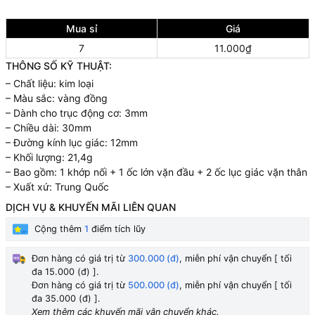
Mua sỉ
Giá
7
11.000₫
THÔNG SỐ KỸ THUẬT:
– Chất liệu: kim loại
– Màu sắc: vàng đồng
– Dành cho trục động cơ: 3mm
– Chiều dài: 30mm
– Đường kính lục giác: 12mm
– Khối lượng: 21,4g
– Bao gồm: 1 khớp nối + 1 ốc lớn vặn đầu + 2 ốc lục giác vặn thân
– Xuất xứ: Trung Quốc
DỊCH VỤ & KHUYẾN MÃI LIÊN QUAN
Cộng thêm
1
điểm tích lũy
Đơn hàng có giá trị từ
300.000 (đ)
, miễn phí vận chuyển [ tối
đa 15.000 (đ) ].
Đơn hàng có giá trị từ
500.000 (đ)
, miễn phí vận chuyển [ tối
đa 35.000 (đ) ].
Xem thêm các khuyến mãi vận chuyển khác.