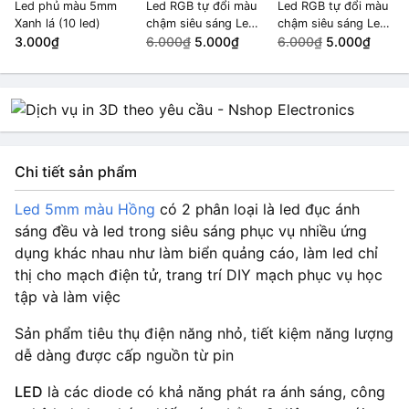
Led phủ màu 5mm
Led RGB tự đổi màu
Led RGB tự đổi màu
Xanh lá (10 led)
chậm siêu sáng Led
chậm siêu sáng Led
3.000₫
3mm (10 led)
6.000₫
5.000₫
3mm (10 led)
6.000₫
5.000₫
Chi tiết sản phẩm
Led 5mm màu Hồng
có 2 phân loại là led đục ánh
sáng đều và led trong siêu sáng phục vụ nhiều ứng
dụng khác nhau như làm biển quảng cáo, làm led chỉ
thị cho mạch điện tử, trang trí DIY mạch phục vụ học
tập và làm việc
Sản phẩm tiêu thụ điện năng nhỏ, tiết kiệm năng lượng
dễ dàng được cấp nguồn từ pin
LED
là các diode có khả năng phát ra ánh sáng, công