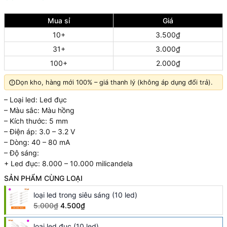
Mua sỉ
Giá
10+
3.500₫
31+
3.000₫
100+
2.000₫
Dọn kho, hàng mới 100% – giá thanh lý (không áp dụng đổi trả).
– Loại led: Led đục
– Màu sắc: Màu hồng
– Kích thước: 5 mm
– Điện áp: 3.0 – 3.2 V
– Dòng: 40 – 80 mA
– Độ sáng:
+ Led đục: 8.000 – 10.000 milicandela
SẢN PHẨM CÙNG LOẠI
loại led trong siêu sáng (10 led)
5.000₫
4.500₫
loại led đục (10 led)