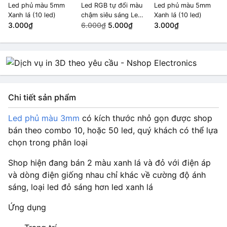
Led phủ màu 5mm
Led RGB tự đổi màu
Led phủ màu 5mm
Xanh lá (10 led)
chậm siêu sáng Led
Xanh lá (10 led)
3.000₫
3mm (10 led)
6.000₫
5.000₫
3.000₫
Chi tiết sản phẩm
Led phủ màu 3mm
có kích thước nhỏ gọn được shop
bán theo combo 10, hoặc 50 led, quý khách có thể lựa
chọn trong phân loại
Shop hiện đang bán 2 màu xanh lá và đỏ với điện áp
và dòng điện giống nhau chỉ khác về cường độ ánh
sáng, loại led đỏ sáng hơn led xanh lá
Ứng dụng