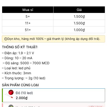
Mua sỉ
Giá
5+
1.500₫
11+
1.500₫
51+
1.000₫
Dọn kho, hàng mới 100% – giá thanh lý (không áp dụng đổi trả).
THÔNG SỐ KỸ THUẬT:
– Điện áp: 1.9 – 2.1 V
– Dòng: 10 – 20 mA
– Độ sáng: 5000 – 7000 MCD
– Loại led: led phủ
– Kích thước: 3mm
– Trọng lượng: ~ 2g (10 led)
SẢN PHẨM CÙNG LOẠI
Đỏ (10 led)
2.000₫