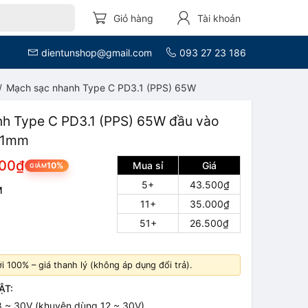
Giỏ hàng
Tài khoản
dientunshop@gmail.com
093 27 23 186
Mạch sạc nhanh Type C PD3.1 (PPS) 65W
h Type C PD3.1 (PPS) 65W đầu vào
2.1mm
000₫
Mua sỉ
Giá
10%
GIẢM
5+
43.500₫
M
11+
35.000₫
51+
26.500₫
 100% – giá thanh lý (không áp dụng đổi trả).
ẬT:
 8 ~ 30V (khuyên dùng 12 ~ 30V)