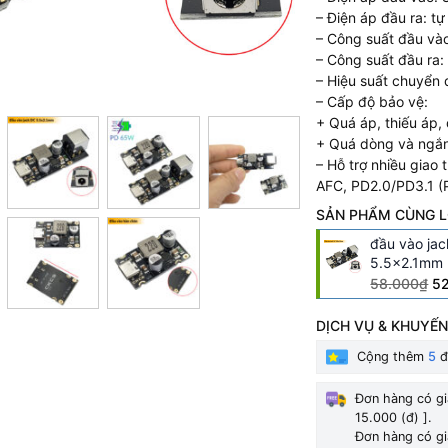
– Điện áp đầu ra: t
– Công suất đầu vào
– Công suất đầu ra:
– Hiệu suất chuyển
– Cấp độ bảo vệ:
+ Quá áp, thiếu áp
+ Quá dòng và ngắn
– Hỗ trợ nhiều giao
AFC, PD2.0/PD3.1 (
SẢN PHẨM CÙNG L
đầu vào ja
5.5x2.1mm
58.000₫
5
DỊCH VỤ & KHUYẾN
Cộng thêm
5
đ
Đơn hàng có gi
15.000 (đ) ].
Đơn hàng có gi