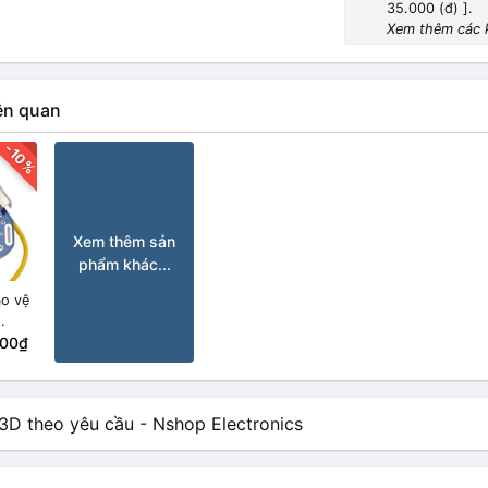
35.000 (đ) ].
Xem thêm các 
ên quan
-10%
Xem thêm sản
phẩm khác...
ảo vệ
6V 40A
500₫