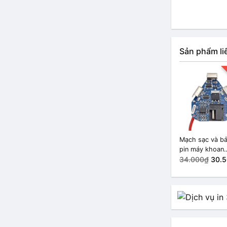
Sản phẩm li
Mạch sạc và b
pin máy khoan
lithium 3s 12.
34.000₫
30.