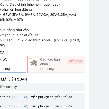
ự động điều chỉnh (nhỏ hơn nguồn cấp)
 phải lớn hơn đầu ra
 < 65W (5V-3A, 9V-3A, 12V-3A, 20V-3.25A, v.v.)
 đổi: 92% ~ 97%
, quá dòng đầu vào
 mạch, quá nhiệt đầu ra
 thức sạc: BC1.2, giao thức Apple, QC2.0 và QC3.0,
PPS)….
OẠI
ck DC
đầu vào hàn
HẾT HÀNG
chân
2.000₫
38.000₫
 MÃI LIÊN QUAN
iểm tích lũy
á trị từ
300.000 (đ)
, miễn phí vận chuyển [ tối đa
á trị từ
500.000 (đ)
, miễn phí vận chuyển [ tối đa