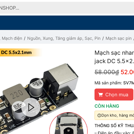
, Mạch điện
Nguồn, Xung, Tăng giảm áp, Sạc, Pin
Mạch sạc pin
Mạch sạc nhan
jack DC 5.5x
58.000₫
52.
Mã sản phẩm:
SV7
Chọn mua
CÒN HÀNG
Dọn kho, hàng mới
THÔNG SỐ KỸ THU
– Điện áp đầu vào: