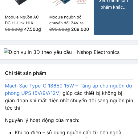
Xem thêm sản
phẩm khác...
Module Nguồn AC-
Module nguồn đôi
DC Hi-Link HLK-
chuyển đổi 24V ra
PM09 9VDC 3W
68.000₫
47.500₫
±24V
299.000₫
209.000₫
Chi tiết sản phẩm
Mạch Sạc Type-C 18650 15W – Tăng áp cho nguồn dự
phòng UPS (5V/9V/12V)
giúp các thiết bị không bị
gián đoạn khi mất điện nhờ chuyển đổi sang nguồn pin
tức thì
Nguyên lý hoạt động của mạch:
Khi có điện – sử dụng nguồn cấp từ bên ngoài