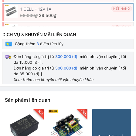
1 CELL - 12V 1A
HẾT HÀNG
56.000₫
39.500₫
1 CELL - 9V 1A
HẾT HÀNG
56.000₫
DỊCH VỤ & KHUYẾN MÃI LIÊN QUAN
Cộng thêm
3
điểm tích lũy
1 CELL - 5V 1A
HẾT HÀNG
56.000₫
50.000₫
Đơn hàng có giá trị từ
300.000 (đ)
, miễn phí vận chuyển [ tối
đa 15.000 (đ) ].
2 CELL - 12V 1.2A
HẾT HÀNG
Đơn hàng có giá trị từ
500.000 (đ)
, miễn phí vận chuyển [ tối
58.000₫
đa 35.000 (đ) ].
Xem thêm các khuyến mãi vận chuyển khác.
Sản phẩm liên quan
-30%
-30%