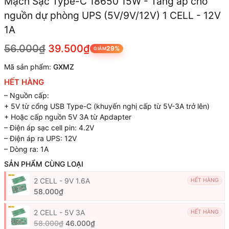
Mạch Sạc Type-C 18650 15W - Tăng áp cho
nguồn dự phòng UPS (5V/9V/12V) 1 CELL - 12V
1A
56.000₫
39.500₫
29%
GIẢM
Mã sản phẩm:
GXMZ
HẾT HÀNG
– Nguồn cấp:
+ 5V từ cổng USB Type-C (khuyến nghị cấp từ 5V-3A trở lên)
+ Hoặc cấp nguồn 5V 3A từ Apdapter
– Điện áp sạc cell pin: 4.2V
– Điện áp ra UPS: 12V
– Dòng ra: 1A
SẢN PHẨM CÙNG LOẠI
2 CELL - 9V 1.6A
HẾT HÀNG
58.000₫
2 CELL - 5V 3A
HẾT HÀNG
58.000₫
46.000₫