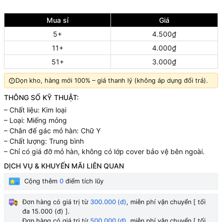
Mua sỉ
Giá
5+
4.500₫
11+
4.000₫
51+
3.000₫
Dọn kho, hàng mới 100% – giá thanh lý (không áp dụng đổi trả).
THÔNG SỐ KỸ THUẬT:
– Chất liệu: Kim loại
– Loại: Miếng mỏng
– Chân đế gác mỏ hàn: Chữ Y
– Chất lượng: Trung bình
– Chỉ có giá đỡ mỏ hàn, không có lớp cover bảo vệ bên ngoài.
DỊCH VỤ & KHUYẾN MÃI LIÊN QUAN
Cộng thêm
0
điểm tích lũy
Đơn hàng có giá trị từ
300.000 (đ)
, miễn phí vận chuyển [ tối
đa 15.000 (đ) ].
Đơn hàng có giá trị từ
500.000 (đ)
, miễn phí vận chuyển [ tối