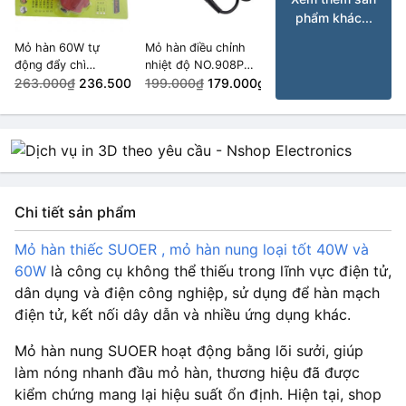
phẩm khác...
Mỏ hàn 60W tự
Mỏ hàn điều chỉnh
động đẩy chì
nhiệt độ NO.908P
900M/936 220VAC
263.000₫
236.500₫
80W màn hình LCD
199.000₫
179.000₫
Chi tiết sản phẩm
Mỏ hàn thiếc SUOER , mỏ hàn nung loại tốt 40W và
60W
là công cụ không thể thiếu trong lĩnh vực điện tử,
dân dụng và điện công nghiệp, sử dụng để hàn mạch
điện tử, kết nối dây dẫn và nhiều ứng dụng khác.
Mỏ hàn nung SUOER hoạt động bằng lõi sưởi, giúp
làm nóng nhanh đầu mỏ hàn, thương hiệu đã được
kiểm chứng mang lại hiệu suất ổn định. Hiện tại, shop