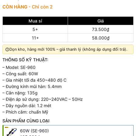
CÒN HÀNG
- Chỉ còn 2
Mua sỉ
Giá
5+
73.500₫
11+
58.000₫
Dọn kho, hàng mới 100% – giá thanh lý (không áp dụng đổi trả).
THÔNG SỐ KỸ THUẬT:
– Model: SE-960
– Công suất: 60W
– Gia nhiệt tối đa 450~480 độ C
– Đường kính mũi hàn: 5.4mm
– Cân nặng: 135g
– Điện áp sử dụng: 220~240VAC – 50Hz
– Dây nguồn dài: 1.2 mét
– Phích cắm: chuẩn Mỹ
SẢN PHẨM CÙNG LOẠI
60W (SE-960)