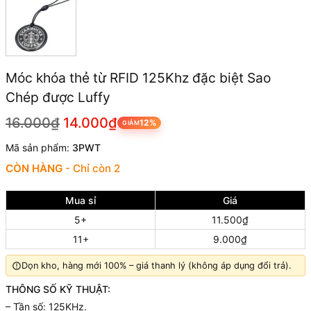
Móc khóa thẻ từ RFID 125Khz đặc biệt Sao
Chép được Luffy
16.000₫
14.000₫
12%
GIẢM
Mã sản phẩm:
3PWT
CÒN HÀNG
- Chỉ còn 2
Mua sỉ
Giá
5+
11.500₫
11+
9.000₫
Dọn kho, hàng mới 100% – giá thanh lý (không áp dụng đổi trả).
THÔNG SỐ KỸ THUẬT:
– Tần số: 125KHz.