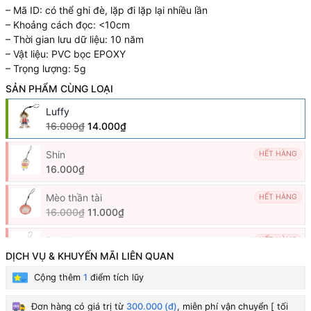
– Mã ID: có thể ghi đè, lặp đi lặp lại nhiều lần
– Khoảng cách đọc: <10cm
– Thời gian lưu dữ liệu: 10 năm
– Vật liệu: PVC bọc EPOXY
– Trọng lượng: 5g
SẢN PHẨM CÙNG LOẠI
Luffy
16.000₫
14.000₫
Shin
HẾT HÀNG
16.000₫
Mèo thần tài
HẾT HÀNG
16.000₫
11.000₫
BayMax
HẾT HÀNG
16.000₫
DỊCH VỤ & KHUYẾN MÃI LIÊN QUAN
Cộng thêm
1
điểm tích lũy
Minion
HẾT HÀNG
16.000₫
Đơn hàng có giá trị từ
300.000 (đ)
, miễn phí vận chuyển [ tối