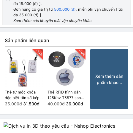
đa 15.000 (đ) ].
Pikachu
HẾT HÀNG
Đơn hàng có giá trị từ
500.000 (đ)
, miễn phí vận chuyển [ tối
16.000₫
đa 35.000 (đ) ].
Xem thêm các khuyến mãi vận chuyển khác.
Starbucks
HẾT HÀNG
16.000₫
Sản phẩm liên quan
BMW
HẾT HÀNG
16.000₫
-10%
-10%
Heo Hồng Peppa
HẾT HÀNG
16.000₫
Xem thêm sản
phẩm khác...
Thẻ từ móc khóa
Thẻ RFID hình dán
đặc biệt tần số kép
125Khz T5577 sao
13.56Mhz, 125Khz
35.000₫
31.500₫
chép được
40.000₫
36.000₫
sao chép được