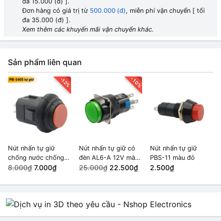
đa 15.000 (đ) ].
Đơn hàng có giá trị từ
500.000 (đ)
, miễn phí vận chuyển [ tối
đa 35.000 (đ) ].
Xem thêm các khuyến mãi vận chuyển khác.
Sản phẩm liên quan
-10%
-12%
Nút nhấn tự giữ
Nút nhấn tự giữ có
Nút nhấn tự giữ
chống nước chống
đèn AL6-A 12V màu
PBS-11 màu đỏ
bụi 14mm PB-1405
8.000₫
7.000₫
Xanh Lá
25.000₫
22.500₫
2.500₫
màu Đỏ