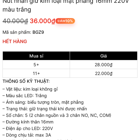
Nút nhấn giữ kim loại mặt phẳng 16mm 220V
màu trắng
40.000₫
36.000₫
10%
GIẢM
Mã sản phẩm:
BGZ9
HẾT HÀNG
Mua sỉ
Giá
5+
28.000₫
11+
22.000₫
THÔNG SỐ KỸ THUẬT:
– Vật liệu: kim loại không gỉ
– Màu sắc LED: Trắng
– Ánh sáng: biểu tượng tròn, mặt phẳng
– Trạng thái: giữ trạng thái khi được nhấn
– Số chân: 5 (2 chân nguồn và 3 chân NO, NC, COM)
– Đường kính thân 16mm
– Điện áp cho LED: 220V
– Dòng chịu tải: max 3A