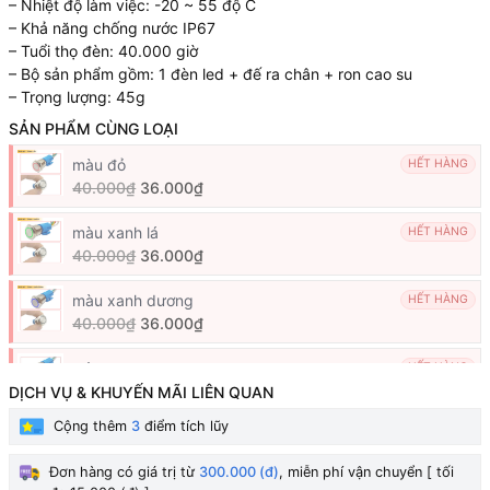
– Nhiệt độ làm việc: -20 ~ 55 độ C
– Khả năng chống nước IP67
– Tuổi thọ đèn: 40.000 giờ
– Bộ sản phẩm gồm: 1 đèn led + đế ra chân + ron cao su
– Trọng lượng: 45g
SẢN PHẨM CÙNG LOẠI
màu đỏ
HẾT HÀNG
40.000₫
36.000₫
màu xanh lá
HẾT HÀNG
40.000₫
36.000₫
màu xanh dương
HẾT HÀNG
40.000₫
36.000₫
màu cam
HẾT HÀNG
40.000₫
36.000₫
DỊCH VỤ & KHUYẾN MÃI LIÊN QUAN
Cộng thêm
3
điểm tích lũy
màu trắng
HẾT HÀNG
40.000₫
36.000₫
Đơn hàng có giá trị từ
300.000 (đ)
, miễn phí vận chuyển [ tối