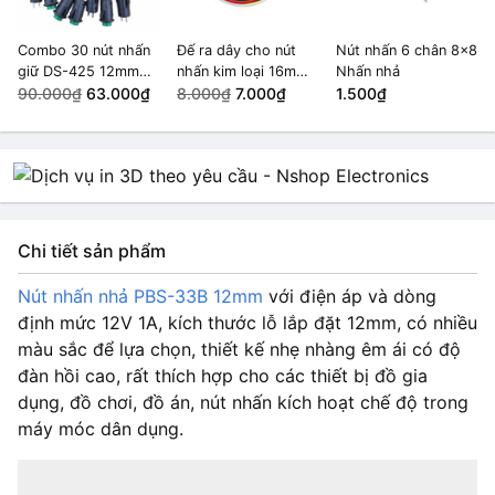
Combo 30 nút nhấn
Đế ra dây cho nút
Nút nhấn 6 chân 8x8
giữ DS-425 12mm
nhấn kim loại 16mm
Nhấn nhả
màu Xanh Lá
90.000₫
63.000₫
5 chân
8.000₫
7.000₫
1.500₫
Chi tiết sản phẩm
Nút nhấn nhả PBS-33B 12mm
với điện áp và dòng
định mức 12V 1A, kích thước lỗ lắp đặt 12mm, có nhiều
màu sắc để lựa chọn, thiết kế nhẹ nhàng êm ái có độ
đàn hồi cao, rất thích hợp cho các thiết bị đồ gia
dụng, đồ chơi, đồ án, nút nhấn kích hoạt chế độ trong
máy móc dân dụng.