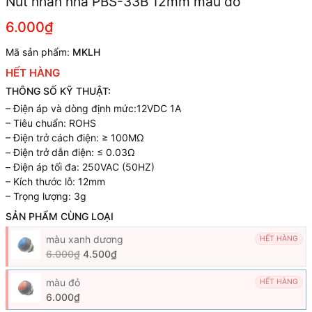
Nút nhấn nhả PBS-33B 12mm màu đỏ
6.000₫
Mã sản phẩm:
MKLH
HẾT HÀNG
THÔNG SỐ KỸ THUẬT:
– Điện áp và dòng định mức:12VDC 1A
– Tiêu chuẩn: ROHS
– Điện trở cách điện: ≥ 100MΩ
– Điện trở dẫn điện: ≤ 0.03Ω
– Điện áp tối đa: 250VAC (50HZ)
– Kích thước lỗ: 12mm
– Trọng lượng: 3g
SẢN PHẨM CÙNG LOẠI
màu xanh dương
HẾT HÀNG
6.000₫
4.500₫
màu đỏ
HẾT HÀNG
6.000₫