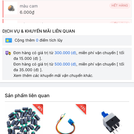
màu cam
HẾT HÀNG
6.000₫
màu xanh lá
HẾT HÀNG
6.000₫
4.500₫
DỊCH VỤ & KHUYẾN MÃI LIÊN QUAN
Cộng thêm
0
điểm tích lũy
màu vàng
HẾT HÀNG
6.000₫
5.000₫
Đơn hàng có giá trị từ
300.000 (đ)
, miễn phí vận chuyển [ tối
đa 15.000 (đ) ].
màu trắng
HẾT HÀNG
Đơn hàng có giá trị từ
500.000 (đ)
, miễn phí vận chuyển [ tối
6.000₫
4.500₫
đa 35.000 (đ) ].
Xem thêm các khuyến mãi vận chuyển khác.
Sản phẩm liên quan
-30%
-12%