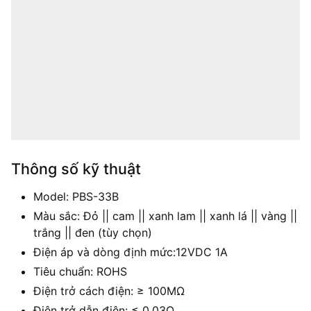
Thông số kỹ thuật
Model: PBS-33B
Màu sắc: Đỏ || cam || xanh lam || xanh lá || vàng ||
trắng || đen (tùy chọn)
Điện áp và dòng định mức:12VDC 1A
Tiêu chuẩn: ROHS
Điện trở cách điện: ≥ 100MΩ
Điện trở dẫn điện: ≤ 0.03Ω