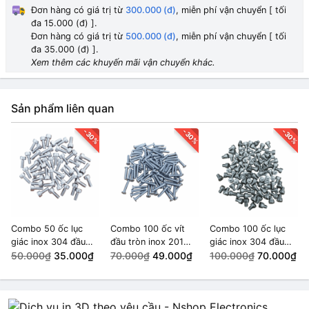
1.000₫
Đơn hàng có giá trị từ
300.000 (đ)
, miễn phí vận chuyển [ tối
đa 15.000 (đ) ].
M4x20 (1 con)
Đơn hàng có giá trị từ
500.000 (đ)
, miễn phí vận chuyển [ tối
1.000₫
đa 35.000 (đ) ].
Xem thêm các khuyến mãi vận chuyển khác.
M4x10 (1 con)
1.000₫
Sản phẩm liên quan
M4x6 (1 con)
1.000₫
-30%
-30%
-30%
M5x6 (1 con)
1.000₫
M4x16 (1 con)
1.000₫
Combo 50 ốc lục
Combo 100 ốc vít
Combo 100 ốc lục
giác inox 304 đầu
đầu tròn inox 201
giác inox 304 đầu
M5x10 (1 con)
HẾT HÀNG
tròn M4x10
50.000₫
35.000₫
M4x20
70.000₫
49.000₫
tròn M5x6
100.000₫
70.000₫
1.000₫
M4x15 (1 con)
HẾT HÀNG
1.000₫