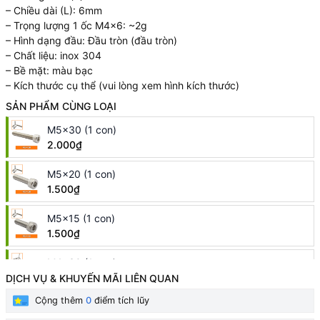
– Chiều dài (L): 6mm
– Trọng lượng 1 ốc M4x6: ~2g
– Hình dạng đầu: Đầu tròn (đầu tròn)
– Chất liệu: inox 304
– Bề mặt: màu bạc
– Kích thước cụ thể (vui lòng xem hình kích thước)
SẢN PHẨM CÙNG LOẠI
M5x30 (1 con)
2.000₫
M5x20 (1 con)
1.500₫
M5x15 (1 con)
1.500₫
M4x30 (1 con)
1.000₫
DỊCH VỤ & KHUYẾN MÃI LIÊN QUAN
Cộng thêm
0
điểm tích lũy
M4x25 (1 con)