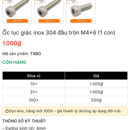
Ốc lục giác inox 304 đầu tròn M4x6 (1 con)
1.000₫
Mã sản phẩm:
TXBG
CÒN HÀNG
Mua sỉ
Giá
10+
1.000₫
31+
1.000₫
100+
500₫
Dọn kho, hàng mới 100% – giá thanh lý (không áp dụng đổi trả).
THÔNG SỐ KỸ THUẬT:
– Đường kính (d): 4mm