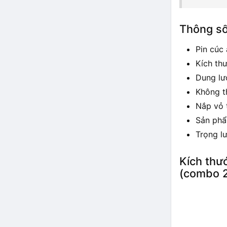
Thông số
Pin cúc 
Kích th
Dung l
Không t
Nắp vỏ 
Sản phẩ
Trọng l
Kích thư
(combo 2