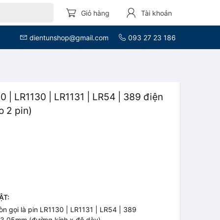
Giỏ hàng
Tài khoản
dientunshop@gmail.com
093 27 23 186
0 | LR1130 | LR1131 | LR54 | 389 điện
 2 pin)
ẬT:
òn gọi là pin LR1130 | LR1131 | LR54 | 389
x 3.05mm (đường kính x độ dày)