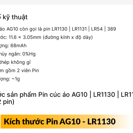
 kỹ thuật
áo AG10 còn gọi là pin LR1130 | LR1131 | LR54 | 389
ước: 11.6 x 3.05mm (đường kính x độ dày)
ượng: 68mAh
hùy ngân: 0%Hg
thép không gỉ
m gồm 2 viên Pin
ượng: ~1g
ớc sản phẩm Pin cúc áo AG10 | LR1130 | LR11
 pin)