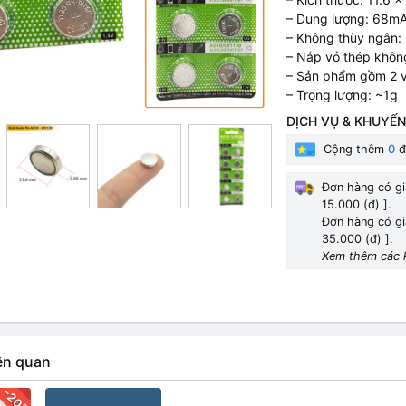
– Dung lượng: 68m
– Không thùy ngân
– Nắp vỏ thép khôn
– Sản phẩm gồm 2 v
– Trọng lượng: ~1g
DỊCH VỤ & KHUYẾN
Cộng thêm
0
đ
Đơn hàng có gi
15.000 (đ) ].
Đơn hàng có gi
35.000 (đ) ].
Xem thêm các 
ên quan
-20%