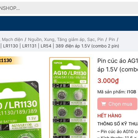
, Mạch điện
Nguồn, Xung, Tăng giảm áp, Sạc, Pin
Pin
| LR1130 | LR1131 | LR54 | 389 điện áp 1.5V (combo 2 pin)
Pin cúc áo AG1
áp 1.5V (combo
3.000₫
Mã sản phẩm:
I1GB
Chọn mua
HẾT HÀNG
THÔNG SỐ KỸ THU
– Pin cúc áo AG10 c
– Kích thước: 11.6 