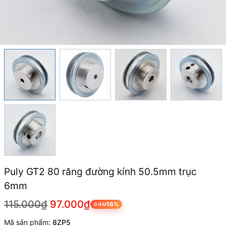
Puly GT2 80 răng đường kính 50.5mm trục
6mm
115.000₫
97.000₫
16%
GIẢM
Mã sản phẩm:
8ZP5