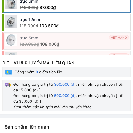
trục 6mm
115.000₫
97.000₫
trục 12mm
115.000₫
103.500₫
trục 5mm
HẾT HÀNG
120.000₫
108.000₫
trục 8mm
HẾT HÀNG
92.000₫
DỊCH VỤ & KHUYẾN MÃI LIÊN QUAN
Cộng thêm
9
điểm tích lũy
trục 10mm
HẾT HÀNG
100.000₫
Đơn hàng có giá trị từ
300.000 (đ)
, miễn phí vận chuyển [ tối
đa 15.000 (đ) ].
Đơn hàng có giá trị từ
500.000 (đ)
, miễn phí vận chuyển [ tối
đa 35.000 (đ) ].
Xem thêm các khuyến mãi vận chuyển khác.
Sản phẩm liên quan