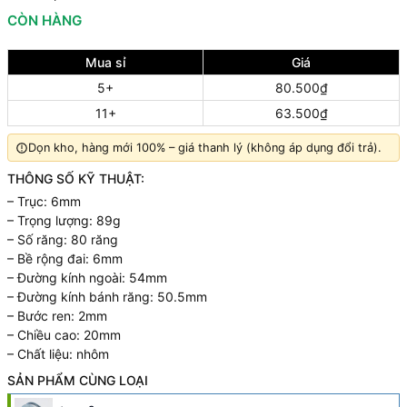
CÒN HÀNG
Mua sỉ
Giá
5+
80.500₫
11+
63.500₫
Dọn kho, hàng mới 100% – giá thanh lý (không áp dụng đổi trả).
THÔNG SỐ KỸ THUẬT:
– Trục: 6mm
– Trọng lượng: 89g
– Số răng: 80 răng
– Bề rộng đai: 6mm
– Đường kính ngoài: 54mm
– Đường kính bánh răng: 50.5mm
– Bước ren: 2mm
– Chiều cao: 20mm
– Chất liệu: nhôm
SẢN PHẨM CÙNG LOẠI