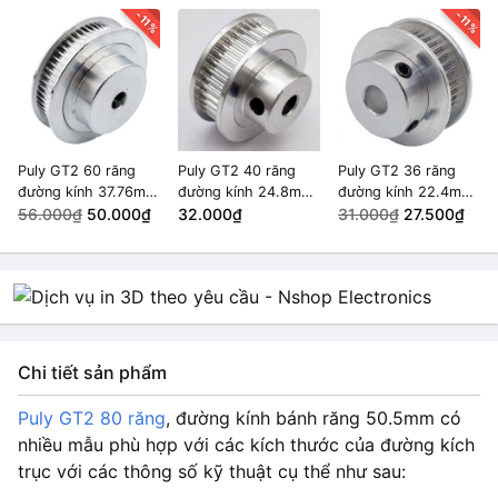
-11%
-11%
Puly GT2 60 răng
Puly GT2 40 răng
Puly GT2 36 răng
đường kính 37.76mm
đường kính 24.8mm
đường kính 22.4mm
trục 6mm
56.000₫
50.000₫
trục 5mm
32.000₫
trục 6.35mm
31.000₫
27.500₫
Chi tiết sản phẩm
Puly GT2 80 răng
, đường kính bánh răng 50.5mm có
nhiều mẫu phù hợp với các kích thước của đường kích
trục với các thông số kỹ thuật cụ thể như sau: