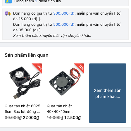
Cộng thêm
2
điểm tích lũy
Đơn hàng có giá trị từ
300.000 (đ)
, miễn phí vận chuyển [ tối
đa 15.000 (đ) ].
Đơn hàng có giá trị từ
500.000 (đ)
, miễn phí vận chuyển [ tối
đa 35.000 (đ) ].
Xem thêm các khuyến mãi vận chuyển khác.
Sản phẩm liên quan
-10%
-11%
Xem thêm sản
phẩm khác...
Quạt tản nhiệt 6025
Quạt tản nhiệt
6cm Bạc lót đồng 5V
40x40x10mm
USB
30.000₫
27.000₫
12VDC
14.000₫
12.500₫