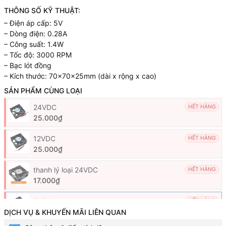
THÔNG SỐ KỸ THUẬT:
– Điện áp cấp: 5V
– Dòng điện: 0.28A
– Công suất: 1.4W
– Tốc độ: 3000 RPM
– Bạc lót đồng
– Kích thước: 70x70x25mm (dài x rộng x cao)
SẢN PHẨM CÙNG LOẠI
24VDC
HẾT HÀNG
25.000₫
12VDC
HẾT HÀNG
25.000₫
thanh lý loại 24VDC
HẾT HÀNG
17.000₫
5VDC
HẾT HÀNG
25.000₫
DỊCH VỤ & KHUYẾN MÃI LIÊN QUAN