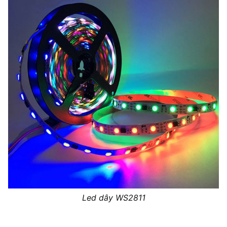
Led dây WS2811