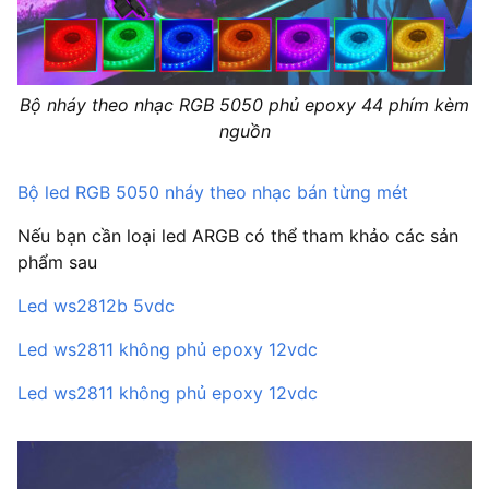
Bộ nháy theo nhạc RGB 5050 phủ epoxy 44 phím kèm
nguồn
Bộ led RGB 5050 nháy theo nhạc bán từng mét
Nếu bạn cần loại led ARGB có thể tham khảo các sản
phẩm sau
Led ws2812b 5vdc
Led ws2811 không phủ epoxy 12vdc
Led ws2811 không phủ epoxy 12vdc