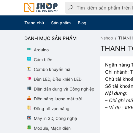
Trang chủ
Sản phẩm
Blog
DANH MỤC SẢN PHẨM
Nshop
THANH
THANH T
Arduino
Cảm biến
Ngân hàng 
Combo khuyến mãi
Chi nhánh: T
Chủ tài kho
Đèn LED, Điều khiển LED
Số tài khoả
Điện dân dụng và Công nghiệp
Nội dung
:
Điện năng lượng mặt trời
–
Chỉ ghi mã
– V
í dụ :
#8
Đồng hồ vạn năng
Máy in 3D, Công nghệ
Module, Mạch điện