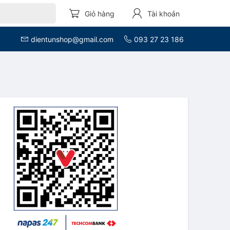
Giỏ hàng
Tài khoản
dientunshop@gmail.com
093 27 23 186