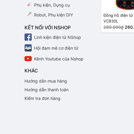
Phụ kiện, Dụng cụ
Robot, Phụ kiện DIY
Đồng hồ điện tử
VC830L
KẾT NỐI VỚI NSHOP
289.000₫
260
Linh kiện điện tử NShop
Hội đam mê cơ điện tử
Kênh Youtube của Nshop
KHÁC
Hướng dẫn mua hàng
Hướng dẫn thanh toán
Kiểm tra đơn hàng