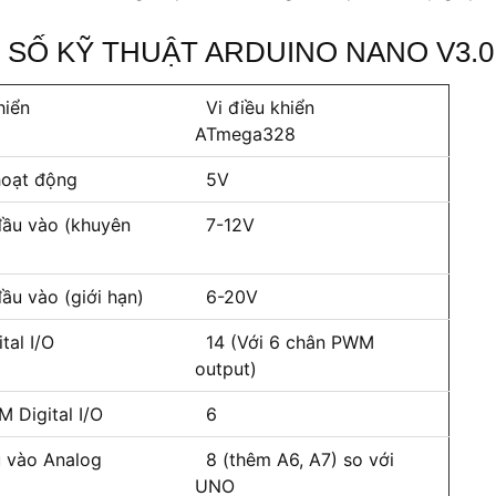
SỐ KỸ THUẬT ARDUINO NANO V3.0
hiển
Vi điều khiển
ATmega328
oạt động
5V
ầu vào (khuyên
7-12V
ầu vào (giới hạn)
6-20V
tal I/O
14 (Với 6 chân PWM
output)
Digital I/O
6
 vào Analog
8 (thêm A6, A7) so với
UNO