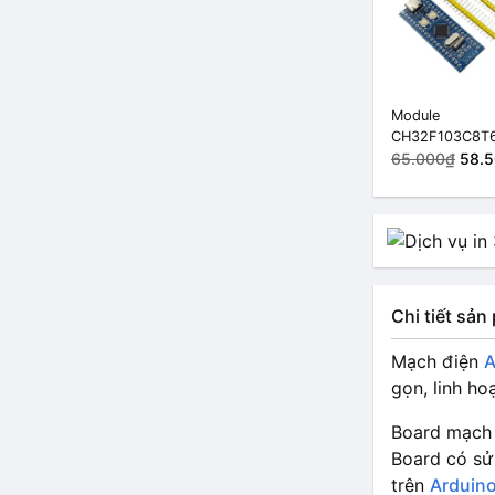
Module
CH32F103C8T6
C
65.000₫
58.
Chi tiết sả
Mạch điện
A
gọn, linh ho
Board mạc
Board có sử
trên
Arduin