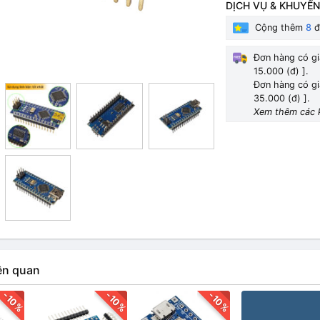
DỊCH VỤ & KHUYẾN
Cộng thêm
8
đ
Đơn hàng có gi
15.000 (đ) ].
Đơn hàng có gi
35.000 (đ) ].
Xem thêm các 
ên quan
-10%
-10%
-10%