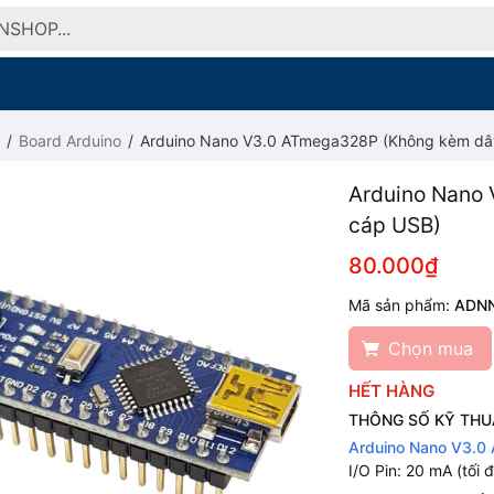
Board Arduino
Arduino Nano V3.0 ATmega328P (Không kèm dâ
Arduino Nano
cáp USB)
80.000₫
Mã sản phẩm:
ADN
Chọn mua
HẾT HÀNG
THÔNG SỐ KỸ THU
Arduino Nano V3.
I/O Pin: 20 mA (tối