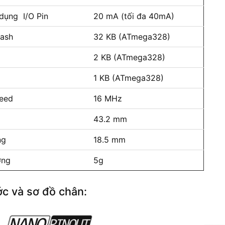
ụng I/O Pin
20 mA (tối đa 40mA)
ash
32 KB (ATmega328)
2 KB (ATmega328)
1 KB (ATmega328)
eed
16 MHz
43.2 mm
ng
18.5 mm
ợng
5g
ớc và sơ đồ chân: