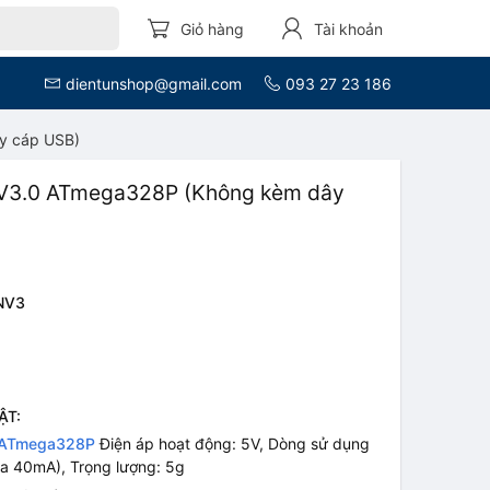
Giỏ hàng
Tài khoản
dientunshop@gmail.com
093 27 23 186
y cáp USB)
 V3.0 ATmega328P (Không kèm dây
NV3
ẬT:
0 ATmega328P
Điện áp hoạt động: 5V, Dòng sử dụng
 đa 40mA), Trọng lượng: 5g