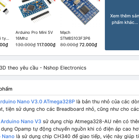
Xem thêm sả
phẩm khác...
Arduino Pro Mini 5V
Mạch
 type
16Mhz
STM8S103F3P6
500₫
130.000₫
117.000₫
80.000₫
72.000₫
n phẩm
rduino Nano V3.0 ATmega328P
là bản thu nhỏ của các dò
ạt, tiện sử dụng cho các Breadboard nhỏ, cũng như cho các 
h
Arduino Nano V3
sử dụng chip Atmega328-AU nên có thêm 
 dụng Opamp tự động chuyển nguồn khi có điện áp cao hơn
o Nano
là sử dụng chip CH340 để giao tiếp, việc này giúp t