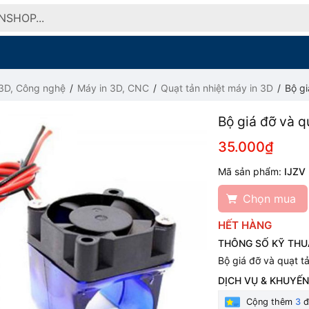
 3D, Công nghệ
Máy in 3D, CNC
Quạt tản nhiệt máy in 3D
Bộ gi
Bộ giá đỡ và q
35.000₫
Mã sản phẩm:
IJZV
Chọn mua
HẾT HÀNG
THÔNG SỐ KỸ THU
Bộ giá đỡ và quạt t
DỊCH VỤ & KHUYẾN
Cộng thêm
3
đ