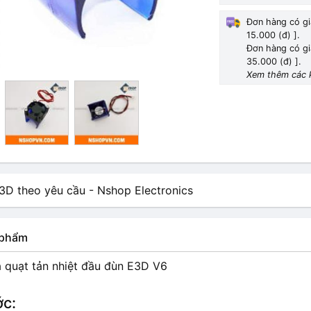
Đơn hàng có gi
15.000 (đ) ].
Đơn hàng có gi
35.000 (đ) ].
Xem thêm các 
n phẩm
à quạt tản nhiệt đầu đùn E3D V6
ớc: