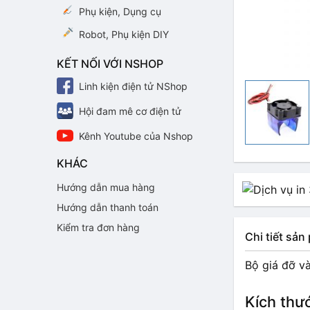
Phụ kiện, Dụng cụ
Robot, Phụ kiện DIY
KẾT NỐI VỚI NSHOP
Linh kiện điện tử NShop
Hội đam mê cơ điện tử
Kênh Youtube của Nshop
KHÁC
Hướng dẫn mua hàng
Hướng dẫn thanh toán
Kiểm tra đơn hàng
Chi tiết sả
Bộ giá đỡ v
Kích thư