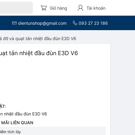
Giỏ hàng
Tài khoản
dientunshop@gmail.com
093 27 23 186
á đỡ và quạt tản nhiệt đầu đùn E3D V6
uạt tản nhiệt đầu đùn E3D V6
ẬT:
ản nhiệt đầu đùn E3D V6
 MÃI LIÊN QUAN
iểm tích lũy