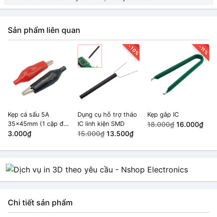
Sản phẩm liên quan
-10%
-11%
Kẹp cá sấu 5A
Dụng cụ hỗ trợ tháo
Kẹp gắp IC
35x45mm (1 cặp đỏ
IC linh kiện SMD
18.000₫
16.000₫
đen)
3.000₫
15.000₫
13.500₫
Chi tiết sản phẩm