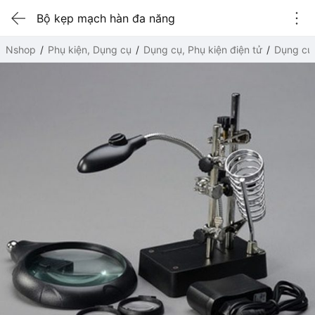
Bộ kẹp mạch hàn đa năng
Nshop
Phụ kiện, Dụng cụ
Dụng cụ, Phụ kiện điện tử
Dụng cụ