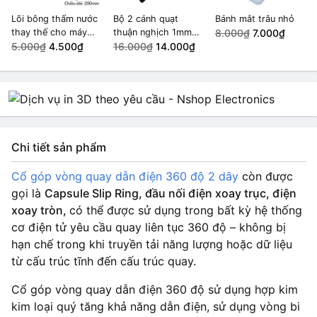
Lõi bông thấm nước
Bộ 2 cánh quạt
Bánh mắt trâu nhỏ
thay thế cho máy
thuận nghịch 1mm
8.000₫
7.000₫
phun sương, máy
5.000₫
4.500₫
ABC
16.000₫
14.000₫
xông tinh dầu
10x200 mm
Chi tiết sản phẩm
Cổ góp vòng quay dẫn điện 360 độ 2 dây
còn được
gọi là
Capsule Slip Ring, đầu nối điện xoay trục, điện
xoay tròn,
có thể được sử dụng trong bất kỳ hệ thống
cơ điện tử yêu cầu quay liên tục 360 độ – không bị
hạn chế trong khi truyền tải năng lượng hoặc dữ liệu
từ cấu trúc tĩnh đến cấu trúc quay.
Cổ góp vòng quay dẫn điện 360 độ sử dụng hợp kim
kim loại quý tăng khả năng dẫn điện, sử dụng vòng bi