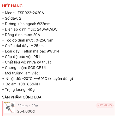
HẾT HÀNG
– Model: ZSR022-2X20A
– Số dây: 2
– Đường kính ngoài: Ø22mm
– Điện áp định mức: 240VAC/DC
– Dòng định mức: 20A
– Tốc độ định mức: 0-250rpm
– Chiều dài dây: ~ 25cm
– Loai dây: Teflon mạ bạc AWG14
– Cấp độ bảo vệ: IP51
– Chất liệu vỏ: nhựa kỹ thuật
– Chứng nhận: SGS CE UL
– Môi trường làm việc:
+ Nhiệt độ: -20℃ ~+60℃ (khuyên dùng)
+ Độ ẩm: 10%-85%RH
– Trọng lượng: 40g
SẢN PHẨM CÙNG LOẠI
22mm - 20A
HẾT HÀNG
254.000₫