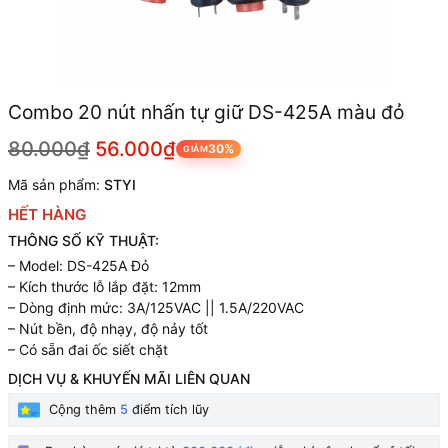
Combo 20 nút nhấn tự giữ DS-425A màu đỏ
80.000₫
56.000₫
30%
GIẢM
Mã sản phẩm:
STYI
HẾT HÀNG
THÔNG SỐ KỸ THUẬT:
– Model: DS-425A Đỏ
– Kích thước lỗ lắp đặt: 12mm
– Dòng định mức: 3A/125VAC || 1.5A/220VAC
– Nút bền, độ nhạy, độ nảy tốt
– Có sẵn đai ốc siết chặt
DỊCH VỤ & KHUYẾN MÃI LIÊN QUAN
Cộng thêm
5
điểm tích lũy