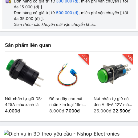
Đơn hàng có giá trị từ
300.000 (đ)
, miễn phí vận chuyển [ tối
đa 15.000 (đ) ].
Đơn hàng có giá trị từ
500.000 (đ)
, miễn phí vận chuyển [ tối
đa 35.000 (đ) ].
Xem thêm các khuyến mãi vận chuyển khác.
Sản phẩm liên quan
-10%
-12%
Nút nhấn tự giữ DS-
Đế ra dây cho nút
Nút nhấn tự giữ có
425A màu xanh lá
nhấn kim loại 16mm
đèn AL6-A 12V màu
4.000₫
5 chân
8.000₫
7.000₫
Xanh Lá
25.000₫
22.500₫