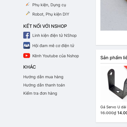
Phụ kiện, Dụng cụ
Robot, Phụ kiện DIY
KẾT NỐI VỚI NSHOP
Linh kiện điện tử NShop
Hội đam mê cơ điện tử
Kênh Youtube của Nshop
Sản phẩm li
KHÁC
Hướng dẫn mua hàng
Hướng dẫn thanh toán
Kiểm tra đơn hàng
Gá Servo U dài
16.000₫
14.0