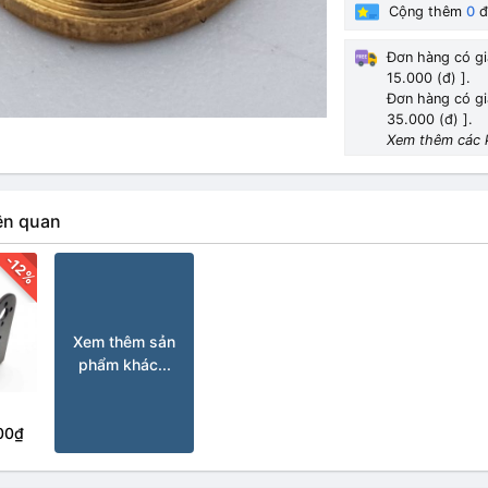
Cộng thêm
0
đ
Đơn hàng có gi
15.000 (đ) ].
Đơn hàng có gi
35.000 (đ) ].
Xem thêm các 
ên quan
-12%
Xem thêm sản
phẩm khác...
00₫