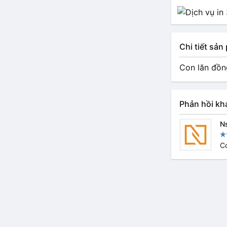
Chi tiết sả
Con lăn đồn
Phản hồi kh
N
Co