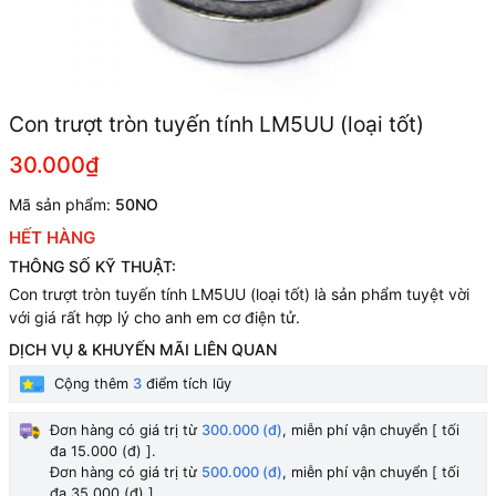
Con trượt tròn tuyến tính LM5UU (loại tốt)
30.000₫
Mã sản phẩm:
50NO
HẾT HÀNG
THÔNG SỐ KỸ THUẬT:
Con trượt tròn tuyến tính LM5UU (loại tốt) là sản phẩm tuyệt vời
với giá rất hợp lý cho anh em cơ điện tử.
DỊCH VỤ & KHUYẾN MÃI LIÊN QUAN
Cộng thêm
3
điểm tích lũy
Đơn hàng có giá trị từ
300.000 (đ)
, miễn phí vận chuyển [ tối
đa 15.000 (đ) ].
Đơn hàng có giá trị từ
500.000 (đ)
, miễn phí vận chuyển [ tối
đa 35.000 (đ) ].