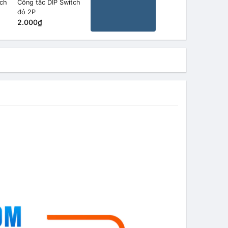
tch
Công tắc DIP Switch
đỏ 2P
2.000₫