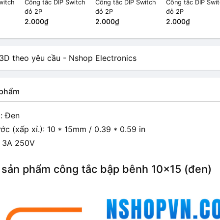
witch
Công tắc DIP Switch
Công tắc DIP Switch
Công tắc DIP Swi
đỏ 2P
đỏ 2P
đỏ 2P
2.000₫
2.000₫
2.000₫
n phẩm
: Đen
ớc (xấp xỉ.): 10 * 15mm / 0.39 * 0.59 in
 3A 250V
 sản phẩm công tắc bập bênh 10×15 (đen)