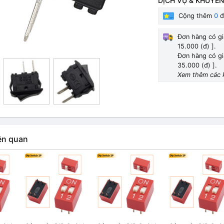
DỊCH VỤ & KHUYẾN
Cộng thêm
0
đ
Đơn hàng có gi
15.000 (đ) ].
Đơn hàng có gi
35.000 (đ) ].
Xem thêm các 
ên quan