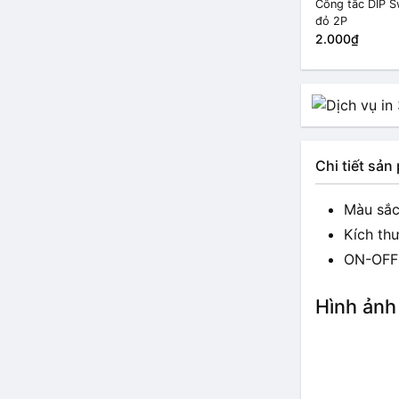
Công tắc DIP S
đỏ 2P
2.000₫
Chi tiết sả
Màu sắc
Kích thư
ON-OFF
Hình ảnh