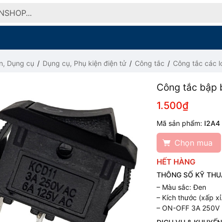
n, Dụng cụ
Dụng cụ, Phụ kiện điện tử
Công tắc
Công tắc các l
Công tắc bập 
1.500₫
Mã sản phẩm:
I2A4
Chọn mua
HẾT HÀNG
THÔNG SỐ KỸ THU
– Màu sắc: Đen
– Kích thước (xấp x
– ON-OFF 3A 250V