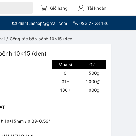
Giỏ hàng
Tài khoản
dientunshop@gmail.com
093 27 23 186
oại
Công tắc bập bênh 10x15 (đen)
bênh 10x15 (đen)
Mua sỉ
Giá
10+
1.500₫
31+
1.000₫
100+
1.000₫
ẬT:
ỉ.): 10*15mm / 0.39*0.59″