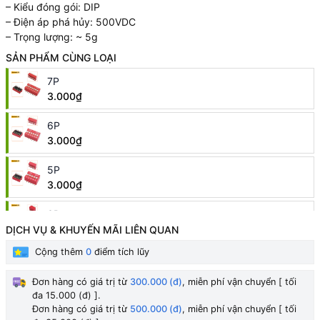
– Kiểu đóng gói: DIP
– Điện áp phá hủy: 500VDC
– Trọng lượng: ~ 5g
SẢN PHẨM CÙNG LOẠI
7P
3.000₫
6P
3.000₫
5P
3.000₫
3P
2.000₫
DỊCH VỤ & KHUYẾN MÃI LIÊN QUAN
Cộng thêm
0
điểm tích lũy
2P
2.000₫
Đơn hàng có giá trị từ
300.000 (đ)
, miễn phí vận chuyển [ tối
đa 15.000 (đ) ].
8P
HẾT HÀNG
Đơn hàng có giá trị từ
500.000 (đ)
, miễn phí vận chuyển [ tối
3.000₫