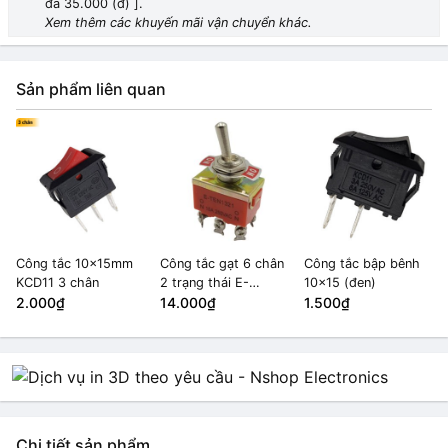
đa 35.000 (đ) ].
Xem thêm các khuyến mãi vận chuyển khác.
4P
HẾT HÀNG
2.000₫
Sản phẩm liên quan
Công tắc 10x15mm
Công tắc gạt 6 chân
Công tắc bập bênh
KCD11 3 chân
2 trạng thái E-
10x15 (đen)
2.000₫
TEN1321
14.000₫
1.500₫
Chi tiết sản phẩm