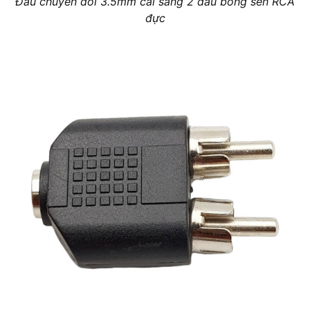
Đầu chuyển đổi 3.5mm cái sang 2 đầu bông sen RCA
đực