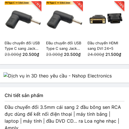
-10%
-11%
-11%
Đầu chuyển đổi USB
Đầu chuyển đổi USB
Đầu chuyển HDMI
Type C sang Jack
Type C sang Jack
sang DVI 24+5
DC 3.0x1.1mm (9v)
23.000₫
20.500₫
DC 3.0x1.1mm (9v)
23.000₫
20.500₫
24.000₫
21.500₫
Chi tiết sản phẩm
Đầu chuyển đổi 3.5mm cái sang 2 đầu bông sen RCA
đực dùng để kết nối điện thoại | máy tính bảng |
laptop | máy tính | đầu DVD CD… ra Loa nghe nhạc |
Amply ….