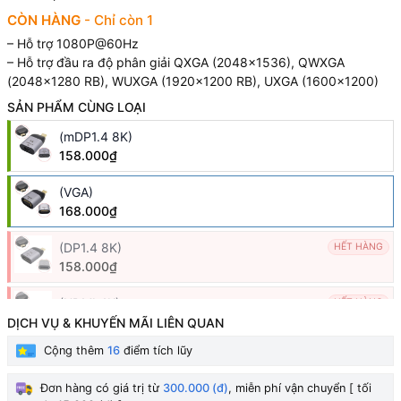
CÒN HÀNG
- Chỉ còn 1
– Hỗ trợ 1080P@60Hz
– Hỗ trợ đầu ra độ phân giải QXGA (2048×1536), QWXGA
(2048×1280 RB), WUXGA (1920×1200 RB), UXGA (1600×1200)
SẢN PHẨM CÙNG LOẠI
(mDP1.4 8K)
158.000₫
(VGA)
168.000₫
(DP1.4 8K)
HẾT HÀNG
158.000₫
(HDMI 4K)
HẾT HÀNG
211.000₫
DỊCH VỤ & KHUYẾN MÃI LIÊN QUAN
Cộng thêm
16
điểm tích lũy
Đơn hàng có giá trị từ
300.000 (đ)
, miễn phí vận chuyển [ tối