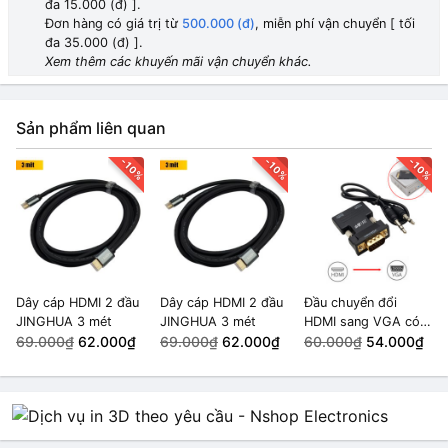
đa 15.000 (đ) ].
Đơn hàng có giá trị từ
500.000 (đ)
, miễn phí vận chuyển [ tối
đa 35.000 (đ) ].
Xem thêm các khuyến mãi vận chuyển khác.
Sản phẩm liên quan
-10%
-10%
-10%
Dây cáp HDMI 2 đầu
Dây cáp HDMI 2 đầu
Đầu chuyển đổi
JINGHUA 3 mét
JINGHUA 3 mét
HDMI sang VGA có
69.000₫
62.000₫
69.000₫
62.000₫
đầu ra âm thanh
60.000₫
54.000₫