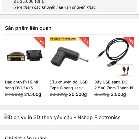
đa 35.000 (đ) ].
Xem thêm các khuyến mãi vận chuyển khác.
Sản phẩm liên quan
-10%
-14%
-11%
Đầu chuyển HDMI
Đầu chuyển đổi USB
Dây USB sang DC
sang DVI 24+5
Type C sang Jack
2.5x0.7mm Thanh lý
24.000₫
21.500₫
DC 3.0x1.1mm (9v)
23.000₫
20.500₫
3.500₫
3.000₫
Chi tiết sản phẩm