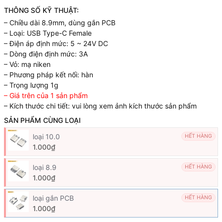
THÔNG SỐ KỸ THUẬT:
– Chiều dài 8.9mm, dùng gắn PCB
– Loại: USB Type-C Female
– Điện áp định mức: 5 ~ 24V DC
– Dòng điện định mức: 3A
– Vỏ: mạ niken
– Phương pháp kết nối: hàn
– Trọng lượng 1g
– Giá trên của 1 sản phẩm
– Kích thước chi tiết: vui lòng xem ảnh kích thước sản phẩm
SẢN PHẨM CÙNG LOẠI
loại 10.0
HẾT HÀNG
1.000₫
loại 8.9
HẾT HÀNG
1.000₫
loại gắn PCB
HẾT HÀNG
1.000₫