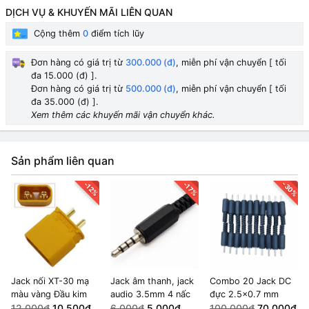
DỊCH VỤ & KHUYẾN MÃI LIÊN QUAN
Cộng thêm
0
điểm tích lũy
Đơn hàng có giá trị từ
300.000 (đ)
, miễn phí vận chuyển [ tối
đa 15.000 (đ) ].
Đơn hàng có giá trị từ
500.000 (đ)
, miễn phí vận chuyển [ tối
đa 35.000 (đ) ].
Xem thêm các khuyến mãi vận chuyển khác.
Sản phẩm liên quan
-30%
-12%
-17%
Jack nối XT-30 mạ
Jack âm thanh, jack
Combo 20 Jack DC
màu vàng Đầu kim
audio 3.5mm 4 nấc
đực 2.5x0.7 mm
12.000₫
10.500₫
6.000₫
5.000₫
100.000₫
70.000₫