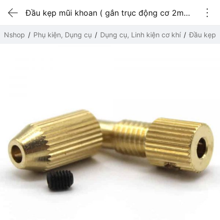
Đầu kẹp mũi khoan ( gắn trục động cơ 2mm , mũi khoan 0.6-1.2mm)
Nshop
Phụ kiện, Dụng cụ
Dụng cụ, Linh kiện cơ khí
Đầu kẹp 