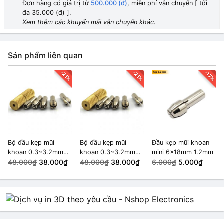
Đơn hàng có giá trị từ
500.000 (đ)
, miễn phí vận chuyển [ tối
đa 35.000 (đ) ].
Xem thêm các khuyến mãi vận chuyển khác.
Sản phẩm liên quan
-21%
-21%
-17%
Bộ đầu kẹp mũi
Bộ đầu kẹp mũi
Đầu kẹp mũi khoan
khoan 0.3~3.2mm
khoan 0.3~3.2mm
mini 6x18mm 1.2mm
2mm
48.000₫
38.000₫
2mm
48.000₫
38.000₫
6.000₫
5.000₫